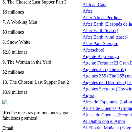
6. The Chosen: Last Supper Part 3
African Cats
After
$6 millones
After Almas Perdidas
7. A Working Man
After Earth (Después de la 
After Earth (teaser)
$3 millones
After Earth (viral teaser)
8. Snow White
After Para Siempre
Afterschool
$2.8 millones
Agente Bajo Fuego
9. The Woman in the Yard
Agente Fortune: El Gran 
Agentes 355 (The 355)
$2 millones
Agentes 355 (The 355) trai
10. The Chosen: Last Supper Part 2
Agentes del Desorden (Let
Agentes Secretos (Haywir
$0.9 millones
Agora
Aires de Esperanza (Labo
Ajuste de Cuentas (Grudg
¡Recibe nuestras promociones y gana
Ajuste de Cuentas (Score t
fabulosos premios!
Al Diablo con el Amor
Al Filo del Mañana (Edge
Email: