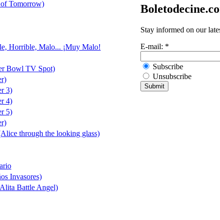
 of Tomorrow)
Boletodecine.c
Stay informed on our late
E-mail:
*
le, Horrible, Malo... ¡Muy Malo!
Subscribe
er Bowl TV Spot)
Unsubscribe
er)
er 3)
er 4)
er 5)
er)
(Alice through the looking glass)
ario
ños Invasores)
Alita Battle Angel)