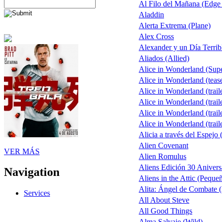
Al Filo del Mañana (Edge
Aladdin
Alerta Extrema (Plane)
Alex Cross
Alexander y un Día Terrib
Aliados (Allied)
Alice in Wonderland (Sup
Alice in Wonderland (teas
Alice in Wonderland (trail
Alice in Wonderland (trail
Alice in Wonderland (trail
Alice in Wonderland (trail
Alicia a través del Espejo 
Alien Covenant
VER MÁS
Alien Romulus
Aliens Edición 30 Anivers
Navigation
Aliens in the Attic (Peque
Alita: Ángel de Combate (
Services
All About Steve
All Good Things
Alma Salvaje (Wild)