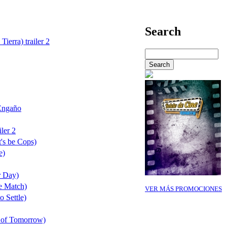
Search
Tierra) trailer 2
Engaño
ler 2
's be Cops)
e)
r Day)
e Match)
VER MÁS PROMOCIONES
o Settle)
 of Tomorrow)