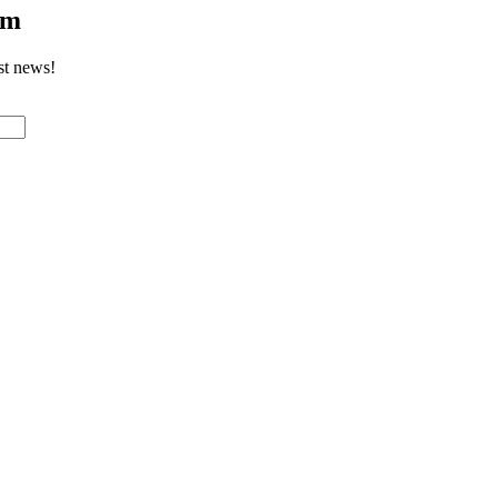
om
st news!