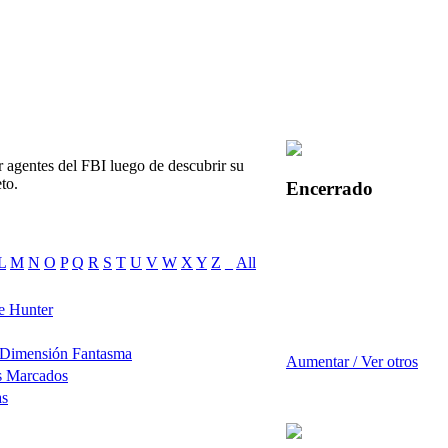
 agentes del FBI luego de descubrir su
to.
Encerrado
L
M
N
O
P
Q
R
S
T
U
V
W
X
Y
Z
_
All
e Hunter
 Dimensión Fantasma
Aumentar / Ver otros
s Marcados
as