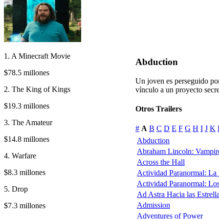
1. A Minecraft Movie
Abduction
$78.5 millones
Un joven es perseguido por
2. The King of Kings
vínculo a un proyecto secre
$19.3 millones
Otros Trailers
3. The Amateur
#
A
B
C
D
E
F
G
H
I
J
K
$14.8 millones
Abduction
Abraham Lincoln: Vampir
4. Warfare
Across the Hall
$8.3 millones
Actividad Paranormal: La
Actividad Paranormal: Lo
5. Drop
Ad Astra Hacia las Estrell
Admission
$7.3 millones
Adventures of Power