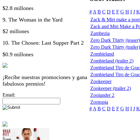
$2.8 millones
#
A
B
C
D
E
F
G
H
I
J
K
9. The Woman in the Yard
Zack & Miri make a por
Zack and Miri Make a P
$2 millones
Zambezia
Zero Dark Thirty (teaser)
10. The Chosen: Last Supper Part 2
Zero Dark Thirty (trailer)
$0.9 millones
Zombieland
Zombieland (trailer 2)
Zombieland Tiro de Grac
Zombieland Tiro de Gra
¡Recibe nuestras promociones y gana
Zookeeper
fabulosos premios!
Zookeeper (trailer 2)
Email:
Zoolander 2
Zootopia
#
A
B
C
D
E
F
G
H
I
J
K