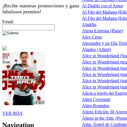
¡Recibe nuestras promociones y gana
Al Diablo con el Amor
fabulosos premios!
Al Filo del Mañana (Ed
Al Filo del Mañana (Ed
Email:
Aladdin
Alerta Extrema (Plane)
Alex Cross
Alexander y un Día Terri
Aliados (Allied)
Alice in Wonderland (S
Alice in Wonderland (tea
Alice in Wonderland (trai
Alice in Wonderland (trai
Alice in Wonderland (trai
Alice in Wonderland (trai
Alicia a través del Espej
Alien Covenant
Alien Romulus
Aliens Edición 30 Aniver
VER MÁS
Aliens in the Attic (Pequ
Navigation
Alita: Ángel de Combate 