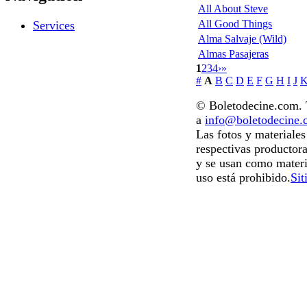
All About Steve
All Good Things
Services
Alma Salvaje (Wild)
Almas Pasajeras
1
2
3
4
›
»
#
A
B
C
D
E
F
G
H
I
J
© Boletodecine.com. T
a
info@boletodecine
Las fotos y materiale
respectivas productora
y se usan como materi
uso está prohibido.
Sit