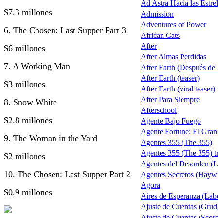
Ad Astra Hacia las Estrel
$7.3 millones
Admission
Adventures of Power
6. The Chosen: Last Supper Part 3
African Cats
After
$6 millones
After Almas Perdidas
7. A Working Man
After Earth (Después de la
After Earth (teaser)
$3 millones
After Earth (viral teaser)
After Para Siempre
8. Snow White
Afterschool
$2.8 millones
Agente Bajo Fuego
Agente Fortune: El Gra
9. The Woman in the Yard
Agentes 355 (The 355)
Agentes 355 (The 355) tr
$2 millones
Agentes del Desorden (L
10. The Chosen: Last Supper Part 2
Agentes Secretos (Haywi
Agora
$0.9 millones
Aires de Esperanza (Lab
Ajuste de Cuentas (Grud
Ajuste de Cuentas (Score 