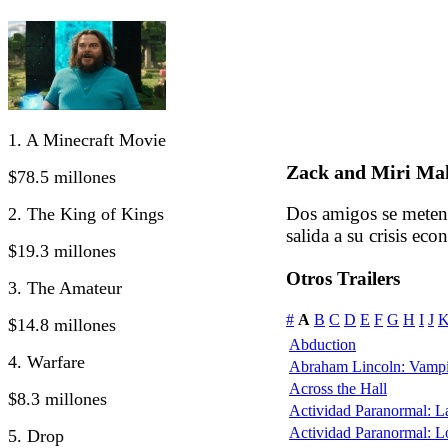
1. A Minecraft Movie
Zack and Miri Ma
$78.5 millones
Dos amigos se meten 
2. The King of Kings
salida a su crisis eco
$19.3 millones
Otros Trailers
3. The Amateur
#
A
B
C
D
E
F
G
H
I
J
$14.8 millones
Abduction
4. Warfare
Abraham Lincoln: Vampi
Across the Hall
$8.3 millones
Actividad Paranormal: 
Actividad Paranormal: 
5. Drop