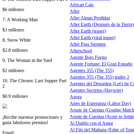
African Cats
$6 millones
After
After Almas Perdidas
7. A Working Man
After Earth (Después de la Tierra) 
$3 millones
After Earth (teaser)
After Earth (viral teaser)
8. Snow White
After Para Siempre
$2.8 millones
Afterschool
Agente Bajo Fuego
9. The Woman in the Yard
Agente Fortune: El Gran Engaño
$2 millones
Agentes 355 (The 355)
Agentes 355 (The 355) trailer 2
10. The Chosen: Last Supper Part
Agentes del Desorden (Let's be C
2
Agentes Secretos (Haywire)
$0.9 millones
Agora
Aires de Esperanza (Labor Day)
Ajuste de Cuentas (Grudge Match
Ajuste de Cuentas (Score to Settle
¡Recibe nuestras promociones y
gana fabulosos premios!
Al Diablo con el Amor
Al Filo del Mañana (Edge of To
Email: