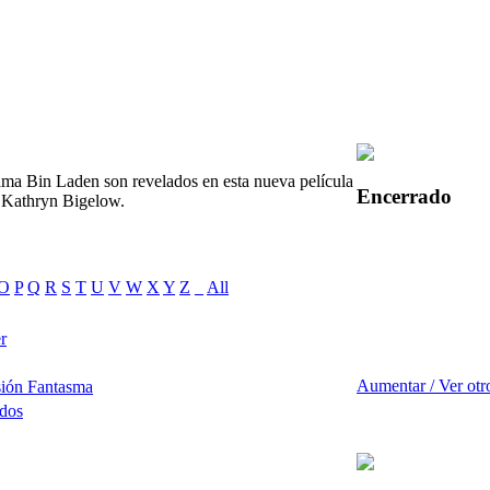
ama Bin Laden son revelados en esta nueva película
Encerrado
r Kathryn Bigelow.
O
P
Q
R
S
T
U
V
W
X
Y
Z
_
All
r
Aumentar / Ver otr
sión Fantasma
ados