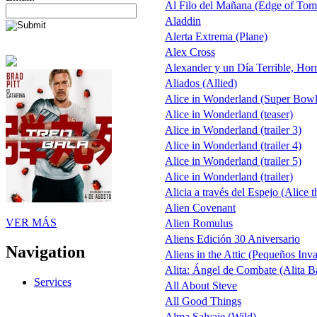
Al Filo del Mañana (Edge of To
Aladdin
Alerta Extrema (Plane)
Alex Cross
Alexander y un Día Terrible, Hor
Aliados (Allied)
Alice in Wonderland (Super Bow
Alice in Wonderland (teaser)
Alice in Wonderland (trailer 3)
Alice in Wonderland (trailer 4)
Alice in Wonderland (trailer 5)
Alice in Wonderland (trailer)
Alicia a través del Espejo (Alice 
Alien Covenant
VER MÁS
Alien Romulus
Aliens Edición 30 Aniversario
Navigation
Aliens in the Attic (Pequeños Inv
Alita: Ángel de Combate (Alita Ba
Services
All About Steve
All Good Things
Alma Salvaje (Wild)