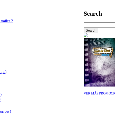
Search
trailer 2
ops)
VER MÁS PROMOCI
)
)
morrow)