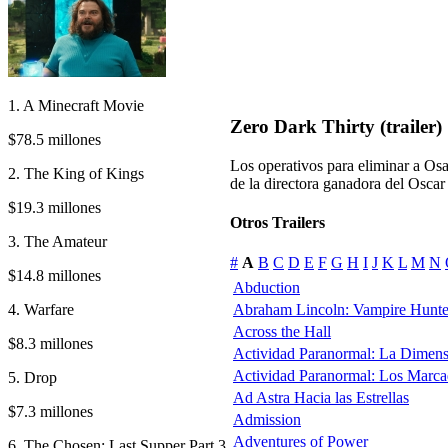
1. A Minecraft Movie
Zero Dark Thirty (trailer)
$78.5 millones
Los operativos para eliminar a Os
2. The King of Kings
de la directora ganadora del Osca
$19.3 millones
Otros Trailers
3. The Amateur
#
A
B
C
D
E
F
G
H
I
J
K
L
M
N
$14.8 millones
Abduction
4. Warfare
Abraham Lincoln: Vampire Hunte
Across the Hall
$8.3 millones
Actividad Paranormal: La Dimen
Actividad Paranormal: Los Marc
5. Drop
Ad Astra Hacia las Estrellas
$7.3 millones
Admission
Adventures of Power
6. The Chosen: Last Supper Part 3