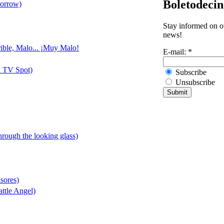
Boletodeci
morrow)
Stay informed on ou
news!
rible, Malo... ¡Muy Malo!
E-mail:
*
l TV Spot)
Subscribe
Unsubscribe
through the looking glass)
asores)
ttle Angel)