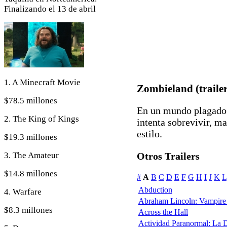
Finalizando el 13 de abril
1. A Minecraft Movie
Zombieland (trailer
$78.5 millones
En un mundo plagado
2. The King of Kings
intenta sobrevivir, m
estilo.
$19.3 millones
3. The Amateur
Otros Trailers
$14.8 millones
#
A
B
C
D
E
F
G
H
I
J
K
L
Abduction
4. Warfare
Abraham Lincoln: Vampire
$8.3 millones
Across the Hall
Actividad Paranormal: La 