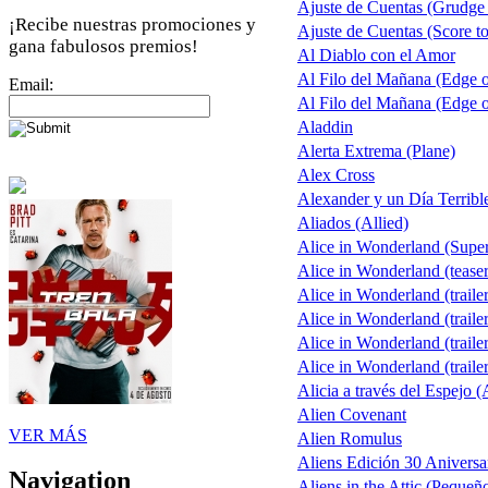
Ajuste de Cuentas (Grudge
¡Recibe nuestras promociones y
Ajuste de Cuentas (Score to
gana fabulosos premios!
Al Diablo con el Amor
Al Filo del Mañana (Edge 
Email:
Al Filo del Mañana (Edge 
Aladdin
Alerta Extrema (Plane)
Alex Cross
Alexander y un Día Terribl
Aliados (Allied)
Alice in Wonderland (Supe
Alice in Wonderland (teaser
Alice in Wonderland (trailer
Alice in Wonderland (trailer
Alice in Wonderland (trailer
Alice in Wonderland (trailer
Alicia a través del Espejo (
Alien Covenant
VER MÁS
Alien Romulus
Aliens Edición 30 Aniversa
Navigation
Aliens in the Attic (Pequeñ