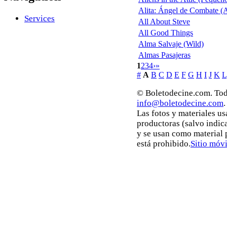
Alita: Ángel de Combate (A
Services
All About Steve
All Good Things
Alma Salvaje (Wild)
Almas Pasajeras
1
2
3
4
›
»
#
A
B
C
D
E
F
G
H
I
J
K
L
© Boletodecine.com. Tod
info@boletodecine.com
.
Las fotos y materiales u
productoras (salvo indic
y se usan como material 
está prohibido.
Sitio móvi