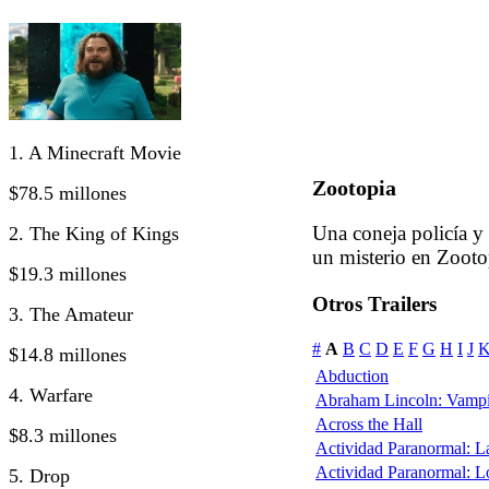
1. A Minecraft Movie
Zootopia
$78.5 millones
Una coneja policía y
2. The King of Kings
un misterio en Zooto
$19.3 millones
Otros Trailers
3. The Amateur
#
A
B
C
D
E
F
G
H
I
J
$14.8 millones
Abduction
4. Warfare
Abraham Lincoln: Vampi
Across the Hall
$8.3 millones
Actividad Paranormal: 
Actividad Paranormal: 
5. Drop