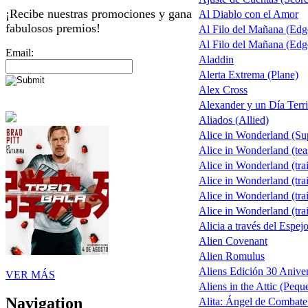
¡Recibe nuestras promociones y gana
Al Diablo con el Amor
fabulosos premios!
Al Filo del Mañana (Ed
Al Filo del Mañana (Ed
Email:
Aladdin
Alerta Extrema (Plane)
Alex Cross
Alexander y un Día Terri
Aliados (Allied)
Alice in Wonderland (S
Alice in Wonderland (tea
Alice in Wonderland (trai
Alice in Wonderland (trai
Alice in Wonderland (trai
Alice in Wonderland (trai
Alicia a través del Espej
Alien Covenant
Alien Romulus
Aliens Edición 30 Aniver
VER MÁS
Aliens in the Attic (Pequ
Navigation
Alita: Ángel de Combate 