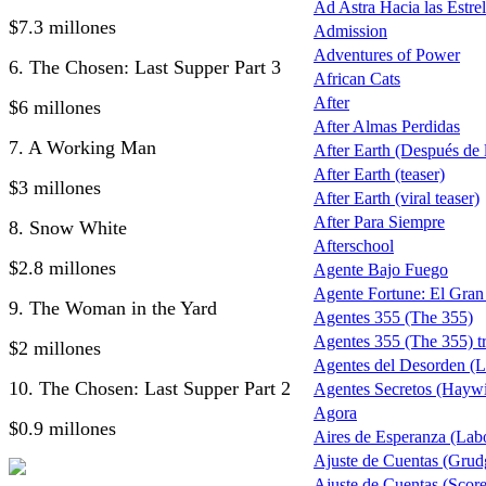
Ad Astra Hacia las Estrel
$7.3 millones
Admission
Adventures of Power
6. The Chosen: Last Supper Part 3
African Cats
After
$6 millones
After Almas Perdidas
7. A Working Man
After Earth (Después de la
After Earth (teaser)
$3 millones
After Earth (viral teaser)
After Para Siempre
8. Snow White
Afterschool
$2.8 millones
Agente Bajo Fuego
Agente Fortune: El Gra
9. The Woman in the Yard
Agentes 355 (The 355)
Agentes 355 (The 355) tr
$2 millones
Agentes del Desorden (L
10. The Chosen: Last Supper Part 2
Agentes Secretos (Haywi
Agora
$0.9 millones
Aires de Esperanza (Lab
Ajuste de Cuentas (Grud
Ajuste de Cuentas (Score 