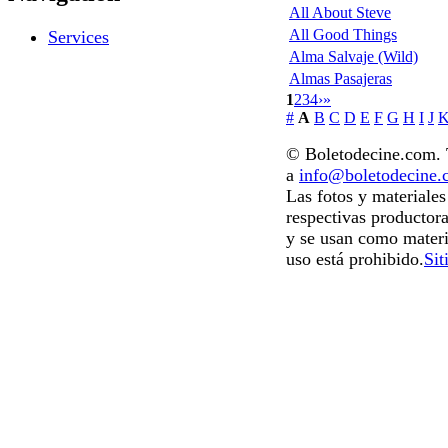
All About Steve
All Good Things
Services
Alma Salvaje (Wild)
Almas Pasajeras
1
2
3
4
›
»
#
A
B
C
D
E
F
G
H
I
J
© Boletodecine.com. T
a
info@boletodecine
Las fotos y materiale
respectivas productora
y se usan como materi
uso está prohibido.
Sit