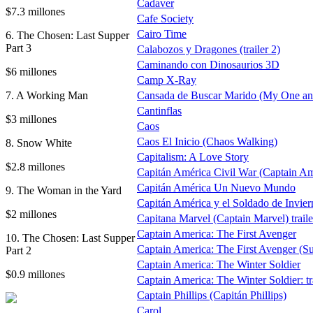
Cadaver
$7.3 millones
Cafe Society
Cairo Time
6. The Chosen: Last Supper
Part 3
Calabozos y Dragones (trailer 2)
Caminando con Dinosaurios 3D
$6 millones
Camp X-Ray
7. A Working Man
Cansada de Buscar Marido (My One an
Cantinflas
$3 millones
Caos
Caos El Inicio (Chaos Walking)
8. Snow White
Capitalism: A Love Story
$2.8 millones
Capitán América Civil War (Captain Am
Capitán América Un Nuevo Mundo
9. The Woman in the Yard
Capitán América y el Soldado de Inviern
$2 millones
Capitana Marvel (Captain Marvel) traile
Captain America: The First Avenger
10. The Chosen: Last Supper
Captain America: The First Avenger (
Part 2
Captain America: The Winter Soldier
$0.9 millones
Captain America: The Winter Soldier: tr
Captain Phillips (Capitán Phillips)
Carol