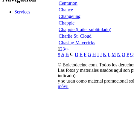
Centurion
Chance
Services
Changeling
Chappie
Chappie (trailer subtitulado)
Charlie St. Cloud
Chasing Mavericks
1
2
3
›
»
#
A
B
C
D
E
F
G
H
I
J
K
L
M
N
O
P
Q
© Boletodecine.com. Todos los derechos
Las fotos y materiales usados aquí son p
indicado)
y se usan como material promocional sol
móvil