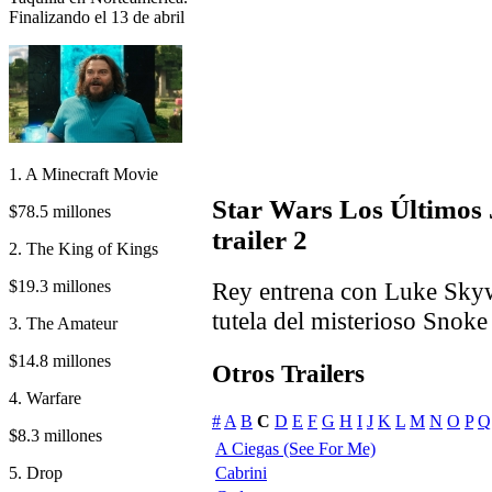
Finalizando el 13 de abril
1. A Minecraft Movie
Star Wars Los Últimos 
$78.5 millones
trailer 2
2. The King of Kings
$19.3 millones
Rey entrena con Luke Skyw
tutela del misterioso Snoke
3. The Amateur
$14.8 millones
Otros Trailers
4. Warfare
#
A
B
C
D
E
F
G
H
I
J
K
L
M
N
O
P
Q
$8.3 millones
A Ciegas (See For Me)
5. Drop
Cabrini