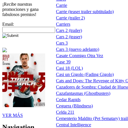
¡Recibe nuestras
Carrie
promociones y gana
Carrie (teaser trailer subtitulado)
fabulosos premios!
Carrie (trailer 2)
Email:
Carriers
Cars 2 (trailer)
Cars 2 (teaser)
Cars 3
Cars 3 (nuevo adelanto)
Casate Conmigo Otra Vez
Case 39
Casi 18 (LOL)
Casi un Gigolo (Fading Gigolo)
Cats and Dogs: The Revenge of Kitty G
Cazadores de Sombra: Ciudad de Hueso 
Cazafantasmas (Ghostbusters)
Cedar Rapids
Ceguera (Blindness)
Celda 211
VER MÁS
Cementerio Maldito (Pet Sematary) trail
Central Intelligence
Navigation