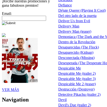
¡Recibe nuestras promociones y
Defiance
gana fabulosos premios!
Déjate Querer (Playing It Cool)
Email:
Del otro lado de la puerta
Deliver Us from Evil
Delivery Man
Delivery Man (teaser)
Demoniaca (The Dark and the 
Dentro de la Revolución
Desaparecidas (The Flock)
Desaparecido (Kidnap)
Desconectada (Missing)
Desesperada (The Desperate Ho
Despicable Me
Despicable Me (trailer 2)
Despicable Me (trailer 3)
Despicable Me 2 (teaser)
Destrucción (Destroyer)
VER MÁS
Detective Pikachu (trailer 2)
Navigation
Devil
Devil's Due (trailer 2)