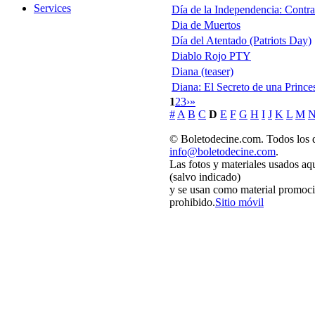
Services
Día de la Independencia: Cont
Dia de Muertos
Día del Atentado (Patriots Day)
Diablo Rojo PTY
Diana (teaser)
Diana: El Secreto de una Prince
1
2
3
›
»
#
A
B
C
D
E
F
G
H
I
J
K
L
M
© Boletodecine.com. Todos los d
info@boletodecine.com
.
Las fotos y materiales usados aq
(salvo indicado)
y se usan como material promoci
prohibido.
Sitio móvil