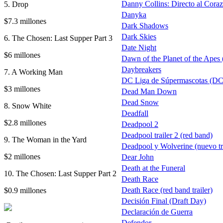
Danny Collins: Directo al Cora
5. Drop
Danyka
$7.3 millones
Dark Shadows
Dark Skies
6. The Chosen: Last Supper Part 3
Date Night
$6 millones
Dawn of the Planet of the Apes (
Daybreakers
7. A Working Man
DC Liga de Súpermascotas (DC 
$3 millones
Dead Man Down
Dead Snow
8. Snow White
Deadfall
$2.8 millones
Deadpool 2
Deadpool trailer 2 (red band)
9. The Woman in the Yard
Deadpool y Wolverine (nuevo tra
$2 millones
Dear John
Death at the Funeral
10. The Chosen: Last Supper Part 2
Death Race
Death Race (red band trailer)
$0.9 millones
Decisión Final (Draft Day)
Declaración de Guerra
Defendor