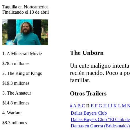
Taquilla en Norteamérica.
Finalizando el 13 de abril
The Unborn
1. A Minecraft Movie
$78.5 millones
Un ente maligno intenta
recién nacido. Poco a p
2. The King of Kings
familiar.
$19.3 millones
Otros Trailers
3. The Amateur
$14.8 millones
#
A
B
C
D
E
F
G
H
I
J
K
L
M
4. Warfare
Dallas Buyers Club
Dallas Buyers Club "El Club de
$8.3 millones
Damas en Guerra (Bridesmaids)