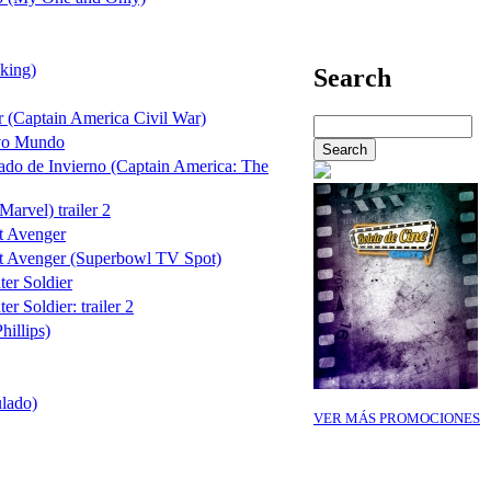
king)
Search
 (Captain America Civil War)
vo Mundo
ado de Invierno (Captain America: The
arvel) trailer 2
t Avenger
st Avenger (Superbowl TV Spot)
er Soldier
r Soldier: trailer 2
hillips)
ulado)
VER MÁS PROMOCIONES