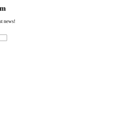
om
st news!