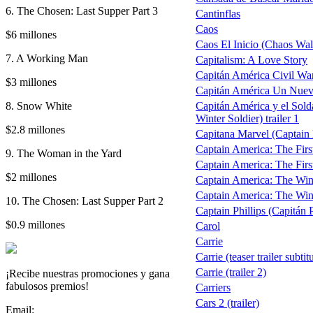
6. The Chosen: Last Supper Part 3
Cantinflas
Caos
$6 millones
Caos El Inicio (Chaos Wal
7. A Working Man
Capitalism: A Love Story
Capitán América Civil War
$3 millones
Capitán América Un Nue
8. Snow White
Capitán América y el Sold
Winter Soldier) trailer 1
$2.8 millones
Capitana Marvel (Captain M
Captain America: The Firs
9. The Woman in the Yard
Captain America: The Fir
$2 millones
Captain America: The Wint
Captain America: The Winte
10. The Chosen: Last Supper Part 2
Captain Phillips (Capitán P
$0.9 millones
Carol
Carrie
Carrie (teaser trailer subtit
Carrie (trailer 2)
¡Recibe nuestras promociones y gana
fabulosos premios!
Carriers
Cars 2 (trailer)
Email: