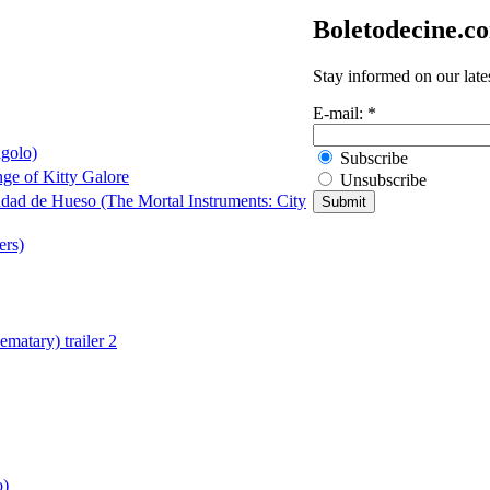
Boletodecine.c
Stay informed on our late
E-mail:
*
igolo)
Subscribe
ge of Kitty Galore
Unsubscribe
dad de Hueso (The Mortal Instruments: City
ers)
matary) trailer 2
o)