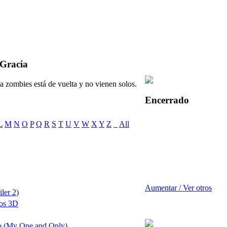
 Gracia
a zombies está de vuelta y no vienen solos.
Encerrado
L
M
N
O
P
Q
R
S
T
U
V
W
X
Y
Z
_
All
Aumentar / Ver otros
ler 2)
os 3D
o (My One and Only)