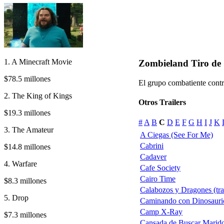
1. A Minecraft Movie
Zombieland Tiro de
$78.5 millones
El grupo combatiente contr
2. The King of Kings
Otros Trailers
$19.3 millones
#
A
B
C
D
E
F
G
H
I
J
K
3. The Amateur
A Ciegas (See For Me)
Cabrini
$14.8 millones
Cadaver
4. Warfare
Cafe Society
Cairo Time
$8.3 millones
Calabozos y Dragones (trai
5. Drop
Caminando con Dinosauri
Camp X-Ray
$7.3 millones
Cansada de Buscar Marid