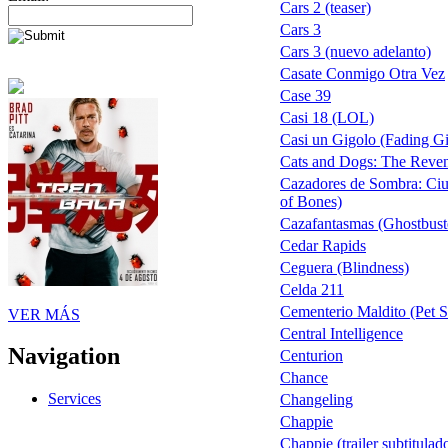
Cars 2 (teaser)
Cars 3
Cars 3 (nuevo adelanto)
Casate Conmigo Otra Vez
Case 39
Casi 18 (LOL)
Casi un Gigolo (Fading G
Cats and Dogs: The Reven
Cazadores de Sombra: Ciu
of Bones)
Cazafantasmas (Ghostbust
Cedar Rapids
Ceguera (Blindness)
Celda 211
Cementerio Maldito (Pet Se
VER MÁS
Central Intelligence
Navigation
Centurion
Chance
Services
Changeling
Chappie
Chappie (trailer subtitulad