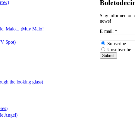
Boletodeci
rrow)
Stay informed on o
news!
ble, Malo... ¡Muy Malo!
E-mail:
*
TV Spot)
Subscribe
Unsubscribe
rough the looking glass)
res)
le Angel)