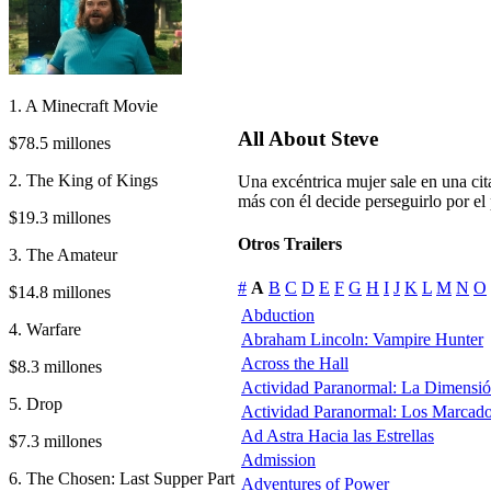
1. A Minecraft Movie
All About Steve
$78.5 millones
2. The King of Kings
Una excéntrica mujer sale en una cit
más con él decide perseguirlo por el
$19.3 millones
Otros Trailers
3. The Amateur
#
A
B
C
D
E
F
G
H
I
J
K
L
M
N
O
$14.8 millones
Abduction
4. Warfare
Abraham Lincoln: Vampire Hunter
Across the Hall
$8.3 millones
Actividad Paranormal: La Dimensi
5. Drop
Actividad Paranormal: Los Marcad
Ad Astra Hacia las Estrellas
$7.3 millones
Admission
6. The Chosen: Last Supper Part
Adventures of Power