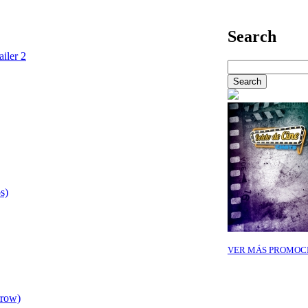
Search
ailer 2
s)
VER MÁS PROMOC
rrow)