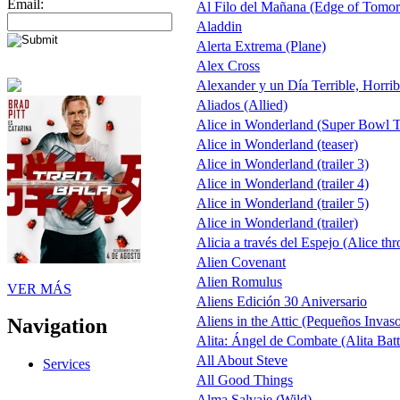
Email:
Al Filo del Mañana (Edge of Tomo
Aladdin
Alerta Extrema (Plane)
Alex Cross
Alexander y un Día Terrible, Horri
Aliados (Allied)
Alice in Wonderland (Super Bowl 
Alice in Wonderland (teaser)
Alice in Wonderland (trailer 3)
Alice in Wonderland (trailer 4)
Alice in Wonderland (trailer 5)
Alice in Wonderland (trailer)
Alicia a través del Espejo (Alice th
Alien Covenant
Alien Romulus
VER MÁS
Aliens Edición 30 Aniversario
Aliens in the Attic (Pequeños Invaso
Navigation
Alita: Ángel de Combate (Alita Batt
All About Steve
Services
All Good Things
Alma Salvaje (Wild)