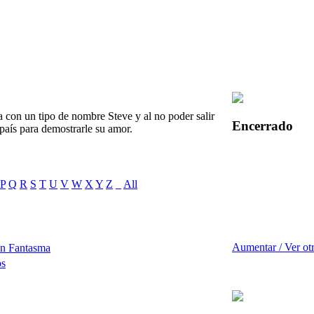
a con un tipo de nombre Steve y al no poder salir
Encerrado
 país para demostrarle su amor.
P
Q
R
S
T
U
V
W
X
Y
Z
_
All
Aumentar / Ver ot
ón Fantasma
os