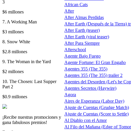
3
African Cats
After
$6 millones
After Almas Perdidas
7. A Working Man
After Earth (Después de la Tierra) tr
After Earth (teaser)
$3 millones
After Earth (viral teaser)
8. Snow White
After Para Siempre
Afterschool
$2.8 millones
Agente Bajo Fuego
9. The Woman in the Yard
Agente Fortune: El Gran Engaño
Agentes 355 (The 355)
$2 millones
Agentes 355 (The 355) trailer 2
10. The Chosen: Last Supper
Agentes del Desorden (Let's be Cop
Part 2
Agentes Secretos (Haywire)
Agora
$0.9 millones
Aires de Esperanza (Labor Day)
Ajuste de Cuentas (Grudge Match)
Ajuste de Cuentas (Score to Settle)
¡Recibe nuestras promociones y
Al Diablo con el Amor
gana fabulosos premios!
Al Filo del Mañana (Edge of Tomo