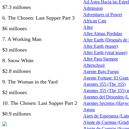
Ad Astra Hacia las Estrel
$7.3 millones
Admission
Adventures of Power
6. The Chosen: Last Supper Part 3
African Cats
After
$6 millones
After Almas Perdidas
7. A Working Man
After Earth (Después de la
After Earth (teaser)
$3 millones
After Earth (viral teaser)
After Para Siempre
8. Snow White
Afterschool
$2.8 millones
Agente Bajo Fuego
Agente Fortune: El Gra
9. The Woman in the Yard
Agentes 355 (The 355)
Agentes 355 (The 355) tr
$2 millones
Agentes del Desorden (L
10. The Chosen: Last Supper Part 2
Agentes Secretos (Haywi
Agora
$0.9 millones
Aires de Esperanza (Lab
Ajuste de Cuentas (Grud
Ajuste de Cuentas (Score 