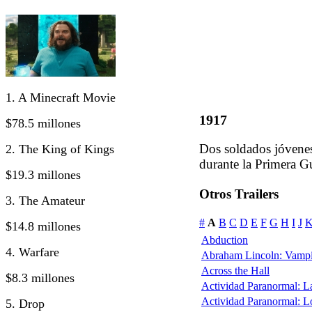
1. A Minecraft Movie
1917
$78.5 millones
Dos soldados jóvenes
2. The King of Kings
durante la Primera G
$19.3 millones
Otros Trailers
3. The Amateur
#
A
B
C
D
E
F
G
H
I
J
$14.8 millones
Abduction
4. Warfare
Abraham Lincoln: Vampi
Across the Hall
$8.3 millones
Actividad Paranormal: 
Actividad Paranormal: 
5. Drop