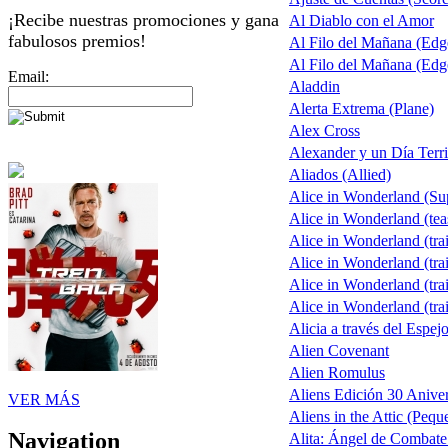
¡Recibe nuestras promociones y gana
Al Diablo con el Amor
fabulosos premios!
Al Filo del Mañana (Ed
Al Filo del Mañana (Ed
Email:
Aladdin
Alerta Extrema (Plane)
Alex Cross
Alexander y un Día Terri
Aliados (Allied)
Alice in Wonderland (S
Alice in Wonderland (tea
Alice in Wonderland (trai
Alice in Wonderland (trai
Alice in Wonderland (trai
Alice in Wonderland (trai
Alicia a través del Espej
Alien Covenant
Alien Romulus
Aliens Edición 30 Aniver
VER MÁS
Aliens in the Attic (Pequ
Navigation
Alita: Ángel de Combate 