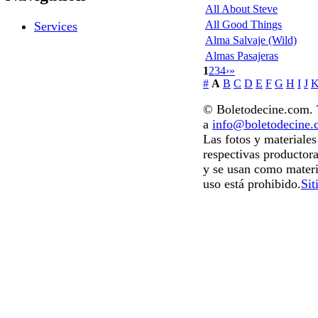
All About Steve
All Good Things
Services
Alma Salvaje (Wild)
Almas Pasajeras
1
2
3
4
›
»
#
A
B
C
D
E
F
G
H
I
J
© Boletodecine.com. T
a
info@boletodecine
Las fotos y materiale
respectivas productora
y se usan como materi
uso está prohibido.
Sit