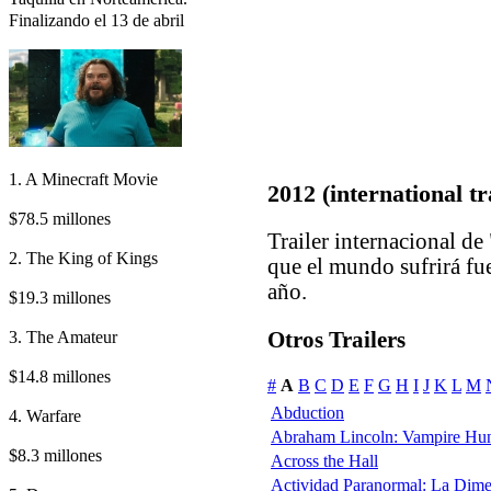
Finalizando el 13 de abril
1. A Minecraft Movie
2012 (international tr
$78.5 millones
Trailer internacional de
2. The King of Kings
que el mundo sufrirá fue
año.
$19.3 millones
3. The Amateur
Otros Trailers
$14.8 millones
#
A
B
C
D
E
F
G
H
I
J
K
L
M
Abduction
4. Warfare
Abraham Lincoln: Vampire Hun
$8.3 millones
Across the Hall
Actividad Paranormal: La Dim