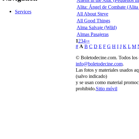
Aliens in the Attic (Pequeños I
Alita: Ángel de Combate (Alita
Services
All About Steve
All Good Things
Alma Salvaje (Wild)
Almas Pasajeras
1
2
3
4
›
»
#
A
B
C
D
E
F
G
H
I
J
K
L
M
© Boletodecine.com. Todos los 
info@boletodecine.com
.
Las fotos y materiales usados aq
(salvo indicado)
y se usan como material promoci
prohibido.
Sitio móvil