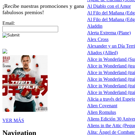
¡Recibe nuestras promociones y gana
Al Diablo con el Amor
fabulosos premios!
Al Filo del Mañana (Ed
Al Filo del Mañana (Ed
Email:
Aladdin
Alerta Extrema (Plane)
Alex Cross
Alexander y un Día Terri
Aliados (Allied)
Alice in Wonderland (S
Alice in Wonderland (tea
Alice in Wonderland (trai
Alice in Wonderland (trai
Alice in Wonderland (trai
Alice in Wonderland (trai
Alicia a través del Espej
Alien Covenant
Alien Romulus
Aliens Edición 30 Aniver
VER MÁS
Aliens in the Attic (Pequ
Navigation
Alita: Ángel de Combate 