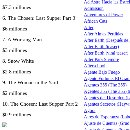
Ad Astra Hacia las Estrel
$7.3 millones
Admission
Adventures of Power
6. The Chosen: Last Supper Part 3
African Cats
After
$6 millones
After Almas Perdidas
7. A Working Man
After Earth (Después de la
After Earth (teaser)
$3 millones
After Earth (viral teaser)
After Para Siempre
8. Snow White
Afterschool
$2.8 millones
Agente Bajo Fuego
Agente Fortune: El Gra
9. The Woman in the Yard
Agentes 355 (The 355)
Agentes 355 (The 355) tr
$2 millones
Agentes del Desorden (L
10. The Chosen: Last Supper Part 2
Agentes Secretos (Haywi
Agora
$0.9 millones
Aires de Esperanza (Lab
Ajuste de Cuentas (Grud
Ajuste de Cuentas (Score 