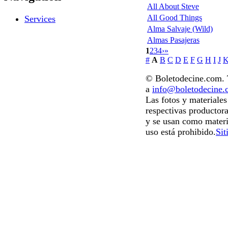
All About Steve
All Good Things
Services
Alma Salvaje (Wild)
Almas Pasajeras
1
2
3
4
›
»
#
A
B
C
D
E
F
G
H
I
J
© Boletodecine.com. T
a
info@boletodecine
Las fotos y materiale
respectivas productora
y se usan como materi
uso está prohibido.
Sit