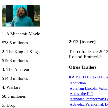
1. A Minecraft Movie
2012 (teaser)
$78.5 millones
Teaser trailer de 201
2. The King of Kings
Roland Emmerich
$19.3 millones
Otros Trailers
3. The Amateur
#
A
B
C
D
E
F
G
H
I
J
$14.8 millones
Abduction
4. Warfare
Abraham Lincoln: Vampi
Across the Hall
$8.3 millones
Actividad Paranormal: 
Actividad Paranormal: 
5. Drop