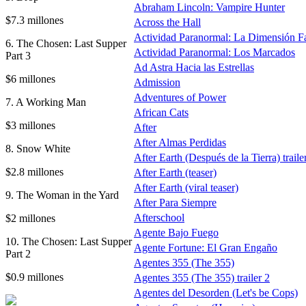
Abraham Lincoln: Vampire Hunter
$7.3 millones
Across the Hall
Actividad Paranormal: La Dimensión F
6. The Chosen: Last Supper
Actividad Paranormal: Los Marcados
Part 3
Ad Astra Hacia las Estrellas
$6 millones
Admission
Adventures of Power
7. A Working Man
African Cats
$3 millones
After
After Almas Perdidas
8. Snow White
After Earth (Después de la Tierra) traile
$2.8 millones
After Earth (teaser)
After Earth (viral teaser)
9. The Woman in the Yard
After Para Siempre
Afterschool
$2 millones
Agente Bajo Fuego
10. The Chosen: Last Supper
Agente Fortune: El Gran Engaño
Part 2
Agentes 355 (The 355)
$0.9 millones
Agentes 355 (The 355) trailer 2
Agentes del Desorden (Let's be Cops)