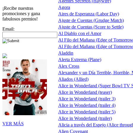
Agentes Secretos (Haywire)
Agora
¡Recibe nuestras
promociones y gana
Aires de Esperanza (Labor Day)
fabulosos premios!
Ajuste de Cuentas (Grudge Match)
Ajuste de Cuentas (Score to Settle)
Email:
Al Diablo con el Amor
Al Filo del Mañana (Edge of Tomorrow
Al Filo del Mañana (Edge of Tomorrow
Aladdin
Alerta Extrema (Plane)
Alex Cross
Alexander y un Día Terrible, Horrible,
Aliados (Allied)
Alice in Wonderland (Super Bowl TV S
Alice in Wonderland (teaser)
Alice in Wonderland (trailer 3)
Alice in Wonderland (trailer 4)
Alice in Wonderland (trailer 5)
Alice in Wonderland (trailer)
VER MÁS
Alicia a través del Espejo (Alice throug
Alien Covenant