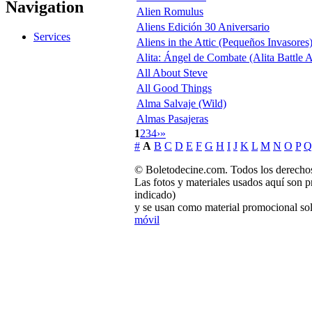
Navigation
Alien Romulus
Aliens Edición 30 Aniversario
Services
Aliens in the Attic (Pequeños Invasores
Alita: Ángel de Combate (Alita Battle 
All About Steve
All Good Things
Alma Salvaje (Wild)
Almas Pasajeras
1
2
3
4
›
»
#
A
B
C
D
E
F
G
H
I
J
K
L
M
N
O
P
Q
© Boletodecine.com. Todos los derechos
Las fotos y materiales usados aquí son p
indicado)
y se usan como material promocional sol
móvil