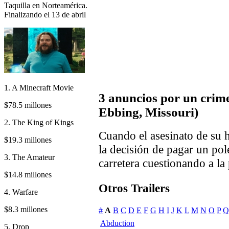
Taquilla en Norteamérica.
Finalizando el 13 de abril
1. A Minecraft Movie
3 anuncios por un crim
$78.5 millones
Ebbing, Missouri)
2. The King of Kings
Cuando el asesinato de su h
$19.3 millones
la decisión de pagar un po
3. The Amateur
carretera cuestionando a la 
$14.8 millones
Otros Trailers
4. Warfare
$8.3 millones
#
A
B
C
D
E
F
G
H
I
J
K
L
M
N
O
P
Q
Abduction
5. Drop