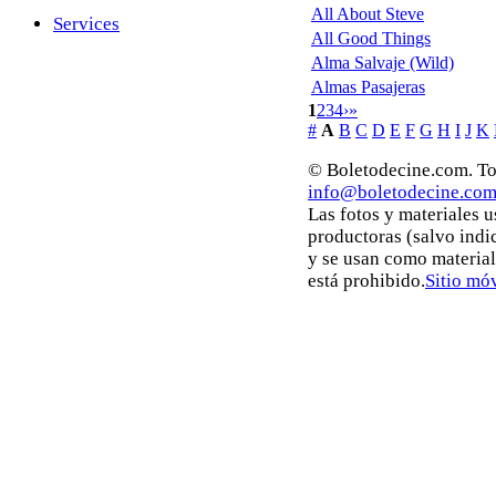
All About Steve
Services
All Good Things
Alma Salvaje (Wild)
Almas Pasajeras
1
2
3
4
›
»
#
A
B
C
D
E
F
G
H
I
J
K
© Boletodecine.com. To
info@boletodecine.co
Las fotos y materiales 
productoras (salvo indi
y se usan como material
está prohibido.
Sitio móv