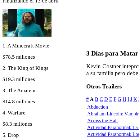
Finalizando el 13 de abril
1. A Minecraft Movie
3 Días para Matar 
$78.5 millones
Kevin Costner intepre
2. The King of Kings
a su familia pero debe
$19.3 millones
Otros Trailers
3. The Amateur
#
A
B
C
D
E
F
G
H
I
J
K
$14.8 millones
Abduction
4. Warfare
Abraham Lincoln: Vampir
Across the Hall
$8.3 millones
Actividad Paranormal: L
Actividad Paranormal: Lo
5. Drop