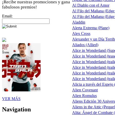
¡Recibe nuestras promociones y gana
Al Diablo con el Amor
fabulosos premios!
Al Filo del Mañana (Edg
Email:
Al Filo del Mañana (Edg
Aladdin
Alerta Extrema (Plane)
Alex Cross
Alexander y un Día Terrib
Aliados (Allied)
Alice in Wonderland (Su
Alice in Wonderland (teas
Alice in Wonderland (trail
Alice in Wonderland (trail
Alice in Wonderland (trail
Alice in Wonderland (trail
Alicia a través del Espejo 
Alien Covenant
Alien Romulus
VER MÁS
Aliens Edición 30 Anivers
Aliens in the Attic (Peque
Navigation
Alita: Ángel de Combate (