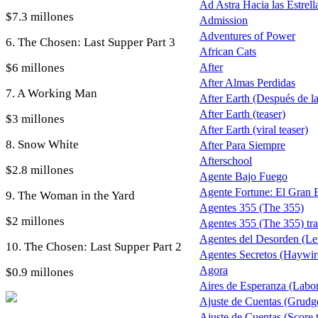
Ad Astra Hacia las Estrell
$7.3 millones
Admission
Adventures of Power
6. The Chosen: Last Supper Part 3
African Cats
$6 millones
After
After Almas Perdidas
7. A Working Man
After Earth (Después de la 
After Earth (teaser)
$3 millones
After Earth (viral teaser)
8. Snow White
After Para Siempre
Afterschool
$2.8 millones
Agente Bajo Fuego
Agente Fortune: El Gran
9. The Woman in the Yard
Agentes 355 (The 355)
$2 millones
Agentes 355 (The 355) trai
Agentes del Desorden (Let
10. The Chosen: Last Supper Part 2
Agentes Secretos (Haywir
Agora
$0.9 millones
Aires de Esperanza (Labo
Ajuste de Cuentas (Grudg
Ajuste de Cuentas (Score t