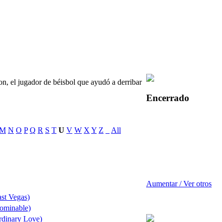
on, el jugador de béisbol que ayudó a derribar
Encerrado
M
N
O
P
Q
R
S
T
U
V
W
X
Y
Z
_
All
Aumentar / Ver otros
ast Vegas)
ominable)
rdinary Love)