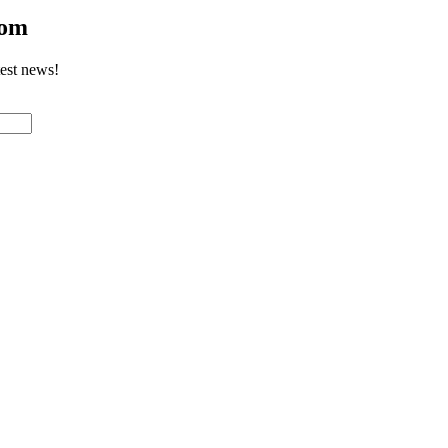
com
test news!