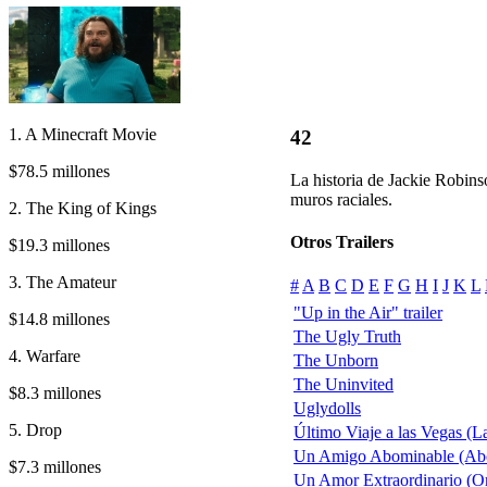
1. A Minecraft Movie
42
$78.5 millones
La historia de Jackie Robins
muros raciales.
2. The King of Kings
Otros Trailers
$19.3 millones
3. The Amateur
#
A
B
C
D
E
F
G
H
I
J
K
L
"Up in the Air" trailer
$14.8 millones
The Ugly Truth
4. Warfare
The Unborn
The Uninvited
$8.3 millones
Uglydolls
5. Drop
Último Viaje a las Vegas (L
Un Amigo Abominable (Ab
$7.3 millones
Un Amor Extraordinario (O