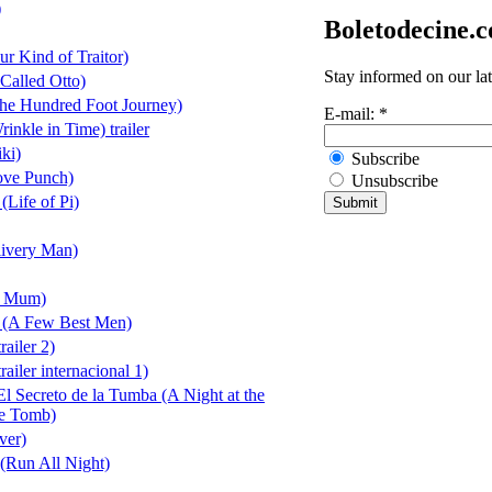
)
Boletodecine.
ur Kind of Traitor)
Stay informed on our la
alled Otto)
The Hundred Foot Journey)
E-mail:
*
inkle in Time) trailer
ki)
Subscribe
ove Punch)
Unsubscribe
(Life of Pi)
ivery Man)
g Mum)
 (A Few Best Men)
ailer 2)
ailer internacional 1)
l Secreto de la Tumba (A Night at the
he Tomb)
ver)
(Run All Night)