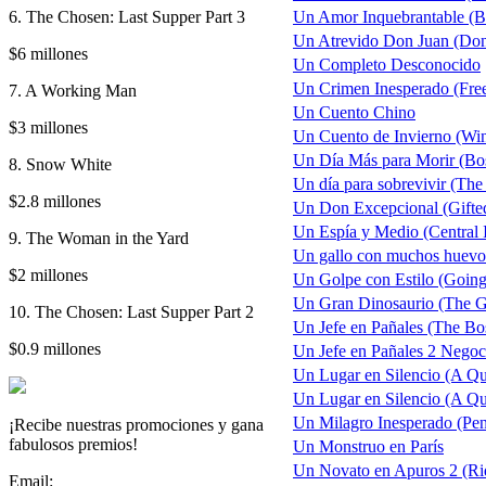
6. The Chosen: Last Supper Part 3
Un Amor Inquebrantable (B
Un Atrevido Don Juan (Don
$6 millones
Un Completo Desconocido
Un Crimen Inesperado (Free
7. A Working Man
Un Cuento Chino
$3 millones
Un Cuento de Invierno (Wint
Un Día Más para Morir (Bo
8. Snow White
Un día para sobrevivir (The
$2.8 millones
Un Don Excepcional (Gifte
Un Espía y Medio (Central I
9. The Woman in the Yard
Un gallo con muchos huevo
$2 millones
Un Golpe con Estilo (Going 
Un Gran Dinosaurio (The 
10. The Chosen: Last Supper Part 2
Un Jefe en Pañales (The Bos
$0.9 millones
Un Jefe en Pañales 2 Negoc
Un Lugar en Silencio (A Qu
Un Lugar en Silencio (A Quie
Un Milagro Inesperado (Pe
¡Recibe nuestras promociones y gana
fabulosos premios!
Un Monstruo en París
Un Novato en Apuros 2 (Ri
Email: