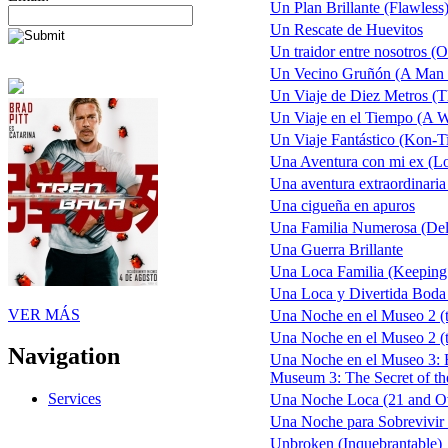
Un Plan Brillante (Flawless
Un Rescate de Huevitos
Un traidor entre nosotros (O
Un Vecino Gruñón (A Man C
Un Viaje de Diez Metros (
Un Viaje en el Tiempo (A Wr
Un Viaje Fantástico (Kon-Ti
Una Aventura con mi ex (L
Una aventura extraordinaria 
Una cigueña en apuros
Una Familia Numerosa (Del
Una Guerra Brillante
Una Loca Familia (Keepin
Una Loca y Divertida Boda
VER MÁS
Una Noche en el Museo 2 (tr
Una Noche en el Museo 2 (tr
Navigation
Una Noche en el Museo 3: E
Museum 3: The Secret of t
Services
Una Noche Loca (21 and O
Una Noche para Sobrevivir 
Unbroken (Inquebrantable)