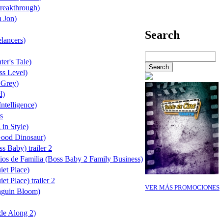
reakthrough)
 Jon)
Search
lancers)
er's Tale)
ss Level)
 Grey)
d)
ntelligence)
s
in Style)
Good Dinosaur)
s Baby) trailer 2
ios de Familia (Boss Baby 2 Family Business)
iet Place)
t Place) trailer 2
VER MÁS PROMOCIONES
nguin Bloom)
de Along 2)