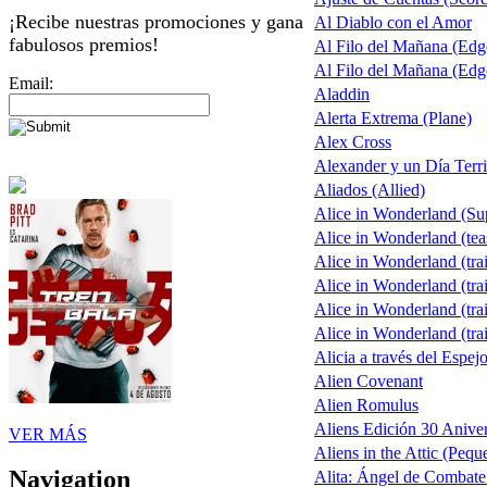
¡Recibe nuestras promociones y gana
Al Diablo con el Amor
fabulosos premios!
Al Filo del Mañana (Ed
Al Filo del Mañana (Ed
Email:
Aladdin
Alerta Extrema (Plane)
Alex Cross
Alexander y un Día Terri
Aliados (Allied)
Alice in Wonderland (S
Alice in Wonderland (tea
Alice in Wonderland (trai
Alice in Wonderland (trai
Alice in Wonderland (trai
Alice in Wonderland (trai
Alicia a través del Espej
Alien Covenant
Alien Romulus
Aliens Edición 30 Aniver
VER MÁS
Aliens in the Attic (Pequ
Navigation
Alita: Ángel de Combate 