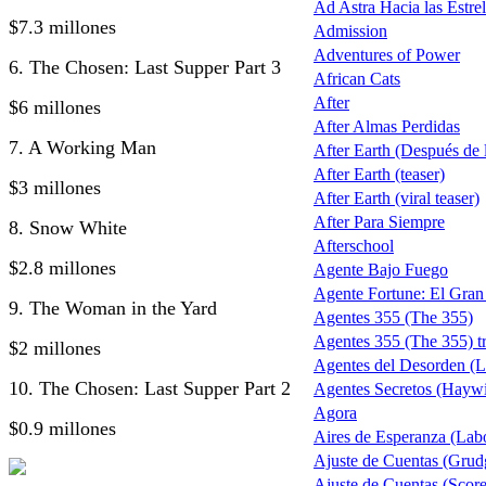
Ad Astra Hacia las Estrel
$7.3 millones
Admission
Adventures of Power
6. The Chosen: Last Supper Part 3
African Cats
After
$6 millones
After Almas Perdidas
7. A Working Man
After Earth (Después de la
After Earth (teaser)
$3 millones
After Earth (viral teaser)
After Para Siempre
8. Snow White
Afterschool
$2.8 millones
Agente Bajo Fuego
Agente Fortune: El Gra
9. The Woman in the Yard
Agentes 355 (The 355)
Agentes 355 (The 355) tr
$2 millones
Agentes del Desorden (L
10. The Chosen: Last Supper Part 2
Agentes Secretos (Haywi
Agora
$0.9 millones
Aires de Esperanza (Lab
Ajuste de Cuentas (Grud
Ajuste de Cuentas (Score 