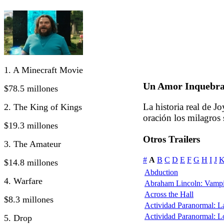
1. A Minecraft Movie
Un Amor Inquebra
$78.5 millones
La historia real de J
2. The King of Kings
oración los milagros
$19.3 millones
Otros Trailers
3. The Amateur
#
A
B
C
D
E
F
G
H
I
J
$14.8 millones
Abduction
4. Warfare
Abraham Lincoln: Vampi
Across the Hall
$8.3 millones
Actividad Paranormal: 
Actividad Paranormal: 
5. Drop