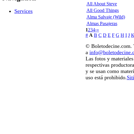
All About Steve
All Good Things
Services
Alma Salvaje (Wild)
Almas Pasajeras
1
2
3
4
›
»
#
A
B
C
D
E
F
G
H
I
J
© Boletodecine.com. T
a
info@boletodecine
Las fotos y materiale
respectivas productora
y se usan como materi
uso está prohibido.
Sit