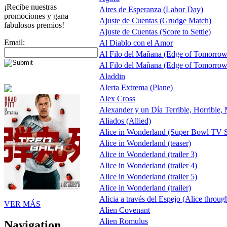
¡Recibe nuestras
Aires de Esperanza (Labor Day)
promociones y gana
Ajuste de Cuentas (Grudge Match)
fabulosos premios!
Ajuste de Cuentas (Score to Settle)
Email:
Al Diablo con el Amor
Al Filo del Mañana (Edge of Tomorrow
Al Filo del Mañana (Edge of Tomorrow
Aladdin
Alerta Extrema (Plane)
Alex Cross
Alexander y un Día Terrible, Horrible,
Aliados (Allied)
Alice in Wonderland (Super Bowl TV S
Alice in Wonderland (teaser)
Alice in Wonderland (trailer 3)
Alice in Wonderland (trailer 4)
Alice in Wonderland (trailer 5)
Alice in Wonderland (trailer)
Alicia a través del Espejo (Alice throug
VER MÁS
Alien Covenant
Alien Romulus
Navigation