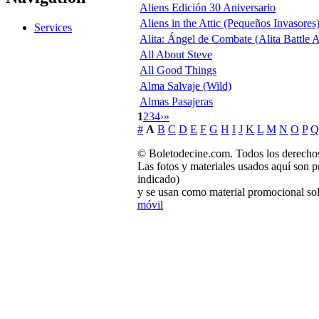
Aliens Edición 30 Aniversario
Aliens in the Attic (Pequeños Invasores
Services
Alita: Ángel de Combate (Alita Battle 
All About Steve
All Good Things
Alma Salvaje (Wild)
Almas Pasajeras
1
2
3
4
›
»
#
A
B
C
D
E
F
G
H
I
J
K
L
M
N
O
P
Q
© Boletodecine.com. Todos los derechos
Las fotos y materiales usados aquí son p
indicado)
y se usan como material promocional sol
móvil