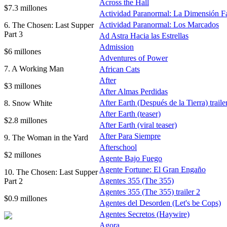
Across the Hall
$7.3 millones
Actividad Paranormal: La Dimensión F
Actividad Paranormal: Los Marcados
6. The Chosen: Last Supper
Part 3
Ad Astra Hacia las Estrellas
Admission
$6 millones
Adventures of Power
7. A Working Man
African Cats
After
$3 millones
After Almas Perdidas
After Earth (Después de la Tierra) traile
8. Snow White
After Earth (teaser)
$2.8 millones
After Earth (viral teaser)
After Para Siempre
9. The Woman in the Yard
Afterschool
$2 millones
Agente Bajo Fuego
Agente Fortune: El Gran Engaño
10. The Chosen: Last Supper
Agentes 355 (The 355)
Part 2
Agentes 355 (The 355) trailer 2
$0.9 millones
Agentes del Desorden (Let's be Cops)
Agentes Secretos (Haywire)
Agora