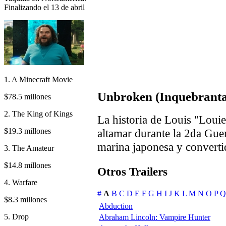
Finalizando el 13 de abril
1. A Minecraft Movie
Unbroken (Inquebranta
$78.5 millones
2. The King of Kings
La historia de Louis "Loui
$19.3 millones
altamar durante la 2da Gue
marina japonesa y converti
3. The Amateur
$14.8 millones
Otros Trailers
4. Warfare
#
A
B
C
D
E
F
G
H
I
J
K
L
M
N
O
P
Q
$8.3 millones
Abduction
5. Drop
Abraham Lincoln: Vampire Hunter