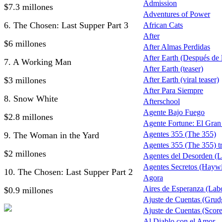
Admission
$7.3 millones
Adventures of Power
6. The Chosen: Last Supper Part 3
African Cats
After
$6 millones
After Almas Perdidas
After Earth (Después de la
7. A Working Man
After Earth (teaser)
$3 millones
After Earth (viral teaser)
After Para Siempre
8. Snow White
Afterschool
Agente Bajo Fuego
$2.8 millones
Agente Fortune: El Gra
Agentes 355 (The 355)
9. The Woman in the Yard
Agentes 355 (The 355) tr
$2 millones
Agentes del Desorden (L
Agentes Secretos (Haywi
10. The Chosen: Last Supper Part 2
Agora
Aires de Esperanza (Lab
$0.9 millones
Ajuste de Cuentas (Grud
Ajuste de Cuentas (Score 
Al Diablo con el Amor