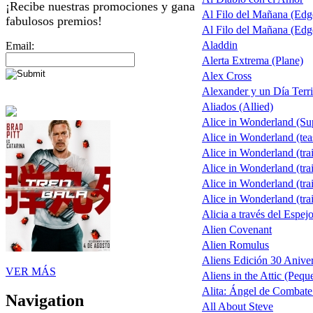
¡Recibe nuestras promociones y gana
Al Filo del Mañana (Ed
fabulosos premios!
Al Filo del Mañana (Ed
Aladdin
Email:
Alerta Extrema (Plane)
Alex Cross
Alexander y un Día Terri
Aliados (Allied)
Alice in Wonderland (S
Alice in Wonderland (tea
Alice in Wonderland (trai
Alice in Wonderland (trai
Alice in Wonderland (trai
Alice in Wonderland (trai
Alicia a través del Espej
Alien Covenant
Alien Romulus
Aliens Edición 30 Aniver
VER MÁS
Aliens in the Attic (Pequ
Alita: Ángel de Combate 
Navigation
All About Steve