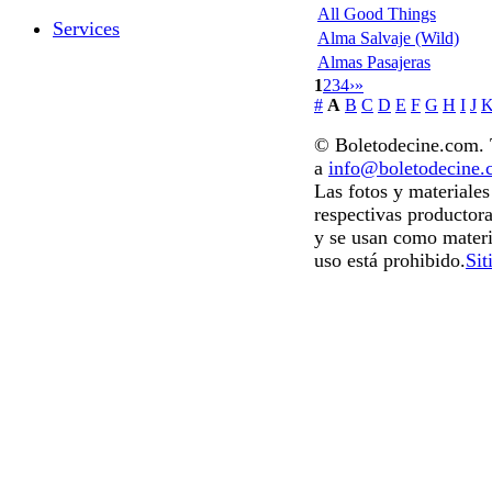
All Good Things
Services
Alma Salvaje (Wild)
Almas Pasajeras
1
2
3
4
›
»
#
A
B
C
D
E
F
G
H
I
J
© Boletodecine.com. T
a
info@boletodecine
Las fotos y materiale
respectivas productora
y se usan como materi
uso está prohibido.
Sit