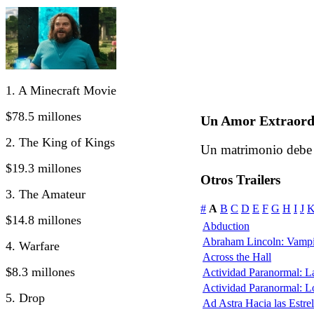
1. A Minecraft Movie
$78.5 millones
Un Amor Extraord
2. The King of Kings
Un matrimonio debe l
$19.3 millones
Otros Trailers
3. The Amateur
#
A
B
C
D
E
F
G
H
I
J
$14.8 millones
Abduction
Abraham Lincoln: Vampi
4. Warfare
Across the Hall
$8.3 millones
Actividad Paranormal: 
Actividad Paranormal: 
5. Drop
Ad Astra Hacia las Estrel