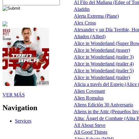
Al Filo del Mañana (Edge of To
Aladdin
Alerta Extrema (Plane)
Alex Cross
Alexander y un Día Terrible, Hor
Aliados (Allied)
Alice in Wonderland (Super Bow
Alice in Wonderland (teaser)
Alice in Wonderland (trailer 3)
Alice in Wonderland (trailer 4)
Alice in Wonderland (trailer 5)
Alice in Wonderland (trailer)
Alicia a través del Espejo (Alice
Alien Covenant
VER MÁS
Alien Romulus
Aliens Edición 30 Aniversario
Navigation
Aliens in the Attic (Pequeños Inv
Alita: Ángel de Combate (Alita B
Services
All About Steve
All Good Things
Alma Salvaje (Wild)