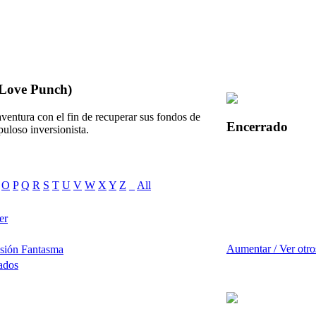
(Love Punch)
aventura con el fin de recuperar sus fondos de
Encerrado
puloso inversionista.
O
P
Q
R
S
T
U
V
W
X
Y
Z
_
All
er
Aumentar / Ver otro
sión Fantasma
ados