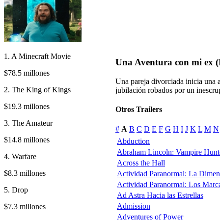
1. A Minecraft Movie
Una Aventura con mi ex 
$78.5 millones
Una pareja divorciada inicia una 
2. The King of Kings
jubilación robados por un inescru
$19.3 millones
Otros Trailers
3. The Amateur
#
A
B
C
D
E
F
G
H
I
J
K
L
M
N
$14.8 millones
Abduction
Abraham Lincoln: Vampire Hunt
4. Warfare
Across the Hall
$8.3 millones
Actividad Paranormal: La Dimen
Actividad Paranormal: Los Marc
5. Drop
Ad Astra Hacia las Estrellas
Admission
$7.3 millones
Adventures of Power