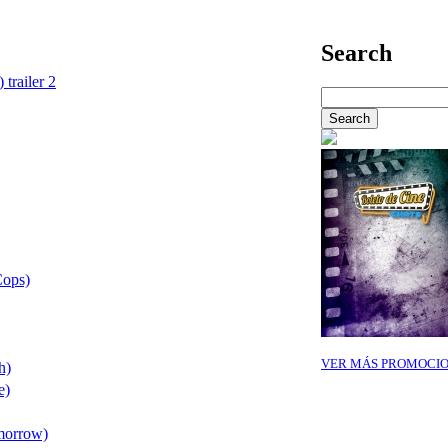
Search
 trailer 2
Cops)
VER MÁS PROMOCI
h)
e)
morrow)