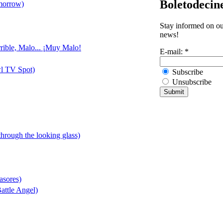
Boletodecin
morrow)
Stay informed on our
news!
rible, Malo... ¡Muy Malo!
E-mail:
*
l TV Spot)
Subscribe
Unsubscribe
 through the looking glass)
asores)
attle Angel)