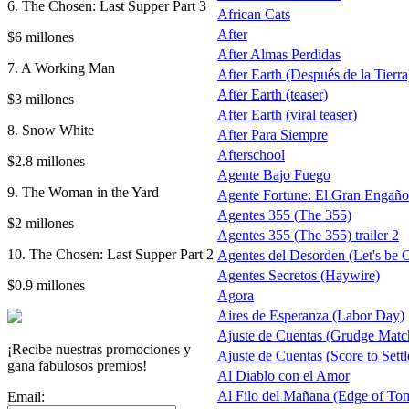
6. The Chosen: Last Supper Part 3
African Cats
After
$6 millones
After Almas Perdidas
7. A Working Man
After Earth (Después de la Tierra)
After Earth (teaser)
$3 millones
After Earth (viral teaser)
8. Snow White
After Para Siempre
Afterschool
$2.8 millones
Agente Bajo Fuego
9. The Woman in the Yard
Agente Fortune: El Gran Engaño
Agentes 355 (The 355)
$2 millones
Agentes 355 (The 355) trailer 2
10. The Chosen: Last Supper Part 2
Agentes del Desorden (Let's be 
Agentes Secretos (Haywire)
$0.9 millones
Agora
Aires de Esperanza (Labor Day)
Ajuste de Cuentas (Grudge Matc
¡Recibe nuestras promociones y
Ajuste de Cuentas (Score to Settl
gana fabulosos premios!
Al Diablo con el Amor
Al Filo del Mañana (Edge of To
Email: