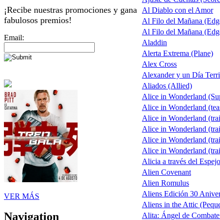
¡Recibe nuestras promociones y gana
Al Diablo con el Amor
fabulosos premios!
Al Filo del Mañana (Ed
Al Filo del Mañana (Ed
Email:
Aladdin
Alerta Extrema (Plane)
Alex Cross
Alexander y un Día Terri
Aliados (Allied)
Alice in Wonderland (S
Alice in Wonderland (tea
Alice in Wonderland (trai
Alice in Wonderland (trai
Alice in Wonderland (trai
Alice in Wonderland (trai
Alicia a través del Espej
Alien Covenant
Alien Romulus
Aliens Edición 30 Aniver
VER MÁS
Aliens in the Attic (Pequ
Navigation
Alita: Ángel de Combate 