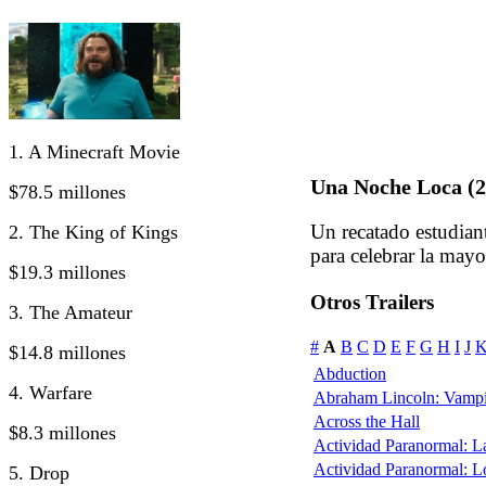
1. A Minecraft Movie
Una Noche Loca (2
$78.5 millones
Un recatado estudiant
2. The King of Kings
para celebrar la mayo
$19.3 millones
Otros Trailers
3. The Amateur
#
A
B
C
D
E
F
G
H
I
J
$14.8 millones
Abduction
4. Warfare
Abraham Lincoln: Vampi
Across the Hall
$8.3 millones
Actividad Paranormal: 
Actividad Paranormal: 
5. Drop