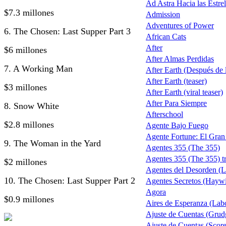
Ad Astra Hacia las Estrel
$7.3 millones
Admission
Adventures of Power
6. The Chosen: Last Supper Part 3
African Cats
After
$6 millones
After Almas Perdidas
7. A Working Man
After Earth (Después de la
After Earth (teaser)
$3 millones
After Earth (viral teaser)
After Para Siempre
8. Snow White
Afterschool
$2.8 millones
Agente Bajo Fuego
Agente Fortune: El Gra
9. The Woman in the Yard
Agentes 355 (The 355)
Agentes 355 (The 355) tr
$2 millones
Agentes del Desorden (L
10. The Chosen: Last Supper Part 2
Agentes Secretos (Haywi
Agora
$0.9 millones
Aires de Esperanza (Lab
Ajuste de Cuentas (Grud
Ajuste de Cuentas (Score 