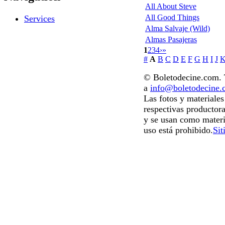
All About Steve
All Good Things
Services
Alma Salvaje (Wild)
Almas Pasajeras
1
2
3
4
›
»
#
A
B
C
D
E
F
G
H
I
J
© Boletodecine.com. T
a
info@boletodecine
Las fotos y materiale
respectivas productora
y se usan como materi
uso está prohibido.
Sit