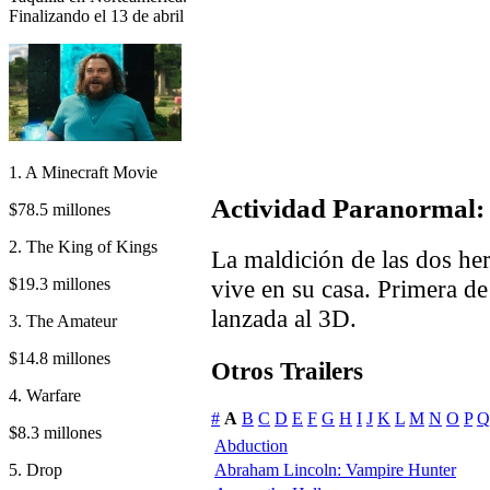
Finalizando el 13 de abril
1. A Minecraft Movie
Actividad Paranormal:
$78.5 millones
2. The King of Kings
La maldición de las dos her
$19.3 millones
vive en su casa. Primera de 
lanzada al 3D.
3. The Amateur
$14.8 millones
Otros Trailers
4. Warfare
#
A
B
C
D
E
F
G
H
I
J
K
L
M
N
O
P
Q
$8.3 millones
Abduction
5. Drop
Abraham Lincoln: Vampire Hunter