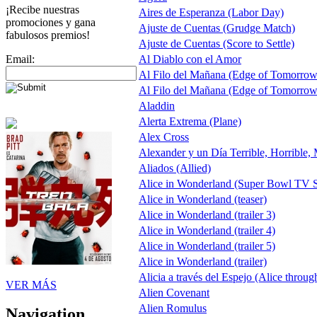
¡Recibe nuestras
Aires de Esperanza (Labor Day)
promociones y gana
Ajuste de Cuentas (Grudge Match)
fabulosos premios!
Ajuste de Cuentas (Score to Settle)
Email:
Al Diablo con el Amor
Al Filo del Mañana (Edge of Tomorrow
Al Filo del Mañana (Edge of Tomorrow
Aladdin
Alerta Extrema (Plane)
Alex Cross
Alexander y un Día Terrible, Horrible,
Aliados (Allied)
Alice in Wonderland (Super Bowl TV S
Alice in Wonderland (teaser)
Alice in Wonderland (trailer 3)
Alice in Wonderland (trailer 4)
Alice in Wonderland (trailer 5)
Alice in Wonderland (trailer)
Alicia a través del Espejo (Alice throug
VER MÁS
Alien Covenant
Alien Romulus
Navigation