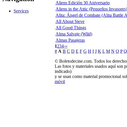
Aliens Edición 30 Aniversario
Aliens in the Attic (Pequeños Invasores
Services
Alita: Ángel de Combate (Alita Battle 
All About Steve
All Good Things
Alma Salvaje (Wild)
Almas Pasajeras
1
2
3
4
›
»
#
A
B
C
D
E
F
G
H
I
J
K
L
M
N
O
P
Q
© Boletodecine.com. Todos los derechos
Las fotos y materiales usados aquí son p
indicado)
y se usan como material promocional sol
móvil