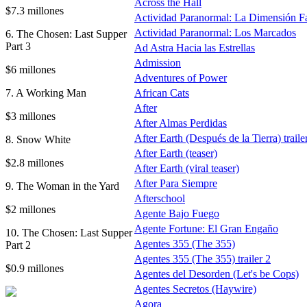
Across the Hall
$7.3 millones
Actividad Paranormal: La Dimensión F
Actividad Paranormal: Los Marcados
6. The Chosen: Last Supper
Part 3
Ad Astra Hacia las Estrellas
Admission
$6 millones
Adventures of Power
7. A Working Man
African Cats
After
$3 millones
After Almas Perdidas
After Earth (Después de la Tierra) traile
8. Snow White
After Earth (teaser)
$2.8 millones
After Earth (viral teaser)
After Para Siempre
9. The Woman in the Yard
Afterschool
$2 millones
Agente Bajo Fuego
Agente Fortune: El Gran Engaño
10. The Chosen: Last Supper
Agentes 355 (The 355)
Part 2
Agentes 355 (The 355) trailer 2
$0.9 millones
Agentes del Desorden (Let's be Cops)
Agentes Secretos (Haywire)
Agora