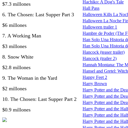
Hachiko: A Dog's Tale
$7.3 millones
Hall Pass
6. The Chosen: Last Supper Part 3
Halloween Kills La Noc
Halloween La Noche Fin
$6 millones
Halloween trailer 1
Hambre de Poder (The F
7. A Working Man
Han Solo Una Historia de
$3 millones
Han Solo Una Historia de
Hancock (teaser trailer)
8. Snow White
Hancock (trailer 2)
Hannah Montana: The M
$2.8 millones
Hansel and Gretel: Witc
Happy Feet 2
9. The Woman in the Yard
Harry Brown
$2 millones
Harry Potter and the De
Harry Potter and the Deat
10. The Chosen: Last Supper Part 2
Harry Potter and the Deat
Harry Potter and the Hal
$0.9 millones
Harry Potter and the Half
Harry Potter and the Half
Harry Potter and the Half