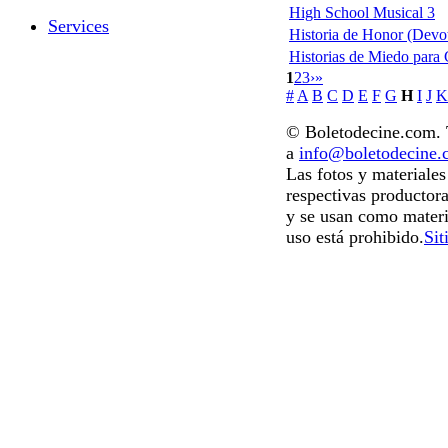
High School Musical 3
Services
Historia de Honor (Devo
Historias de Miedo para 
1
2
3
›
»
#
A
B
C
D
E
F
G
H
I
J
K
© Boletodecine.com. T
a
info@boletodecine
Las fotos y materiale
respectivas productora
y se usan como materi
uso está prohibido.
Sit