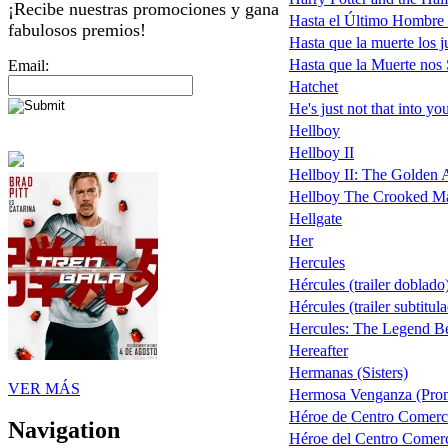
¡Recibe nuestras promociones y gana
Hasta el Último Hombre
fabulosos premios!
Hasta que la muerte los j
Hasta que la Muerte nos
Email:
Hatchet
He's just not that into yo
Hellboy
Hellboy II
Hellboy II: The Golden Ar
Hellboy The Crooked M
Hellgate
Her
Hercules
Hércules (trailer doblado
Hércules (trailer subtitu
Hercules: The Legend B
Hereafter
Hermanas (Sisters)
VER MÁS
Hermosa Venganza (Pro
Héroe de Centro Comerci
Navigation
Héroe del Centro Comerci