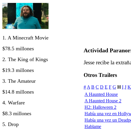
1. A Minecraft Movie
$78.5 millones
Actividad Parano
2. The King of Kings
Jesse recibe la extra
$19.3 millones
Otros Trailers
3. The Amateur
#
A
B
C
D
E
F
G
H
I
J
K
$14.8 millones
A Haunted House
A Haunted House 2
4. Warfare
H2: Halloween 2
$8.3 millones
Había una vez en Holly
Había una vez un Deadp
5. Drop
Hablame