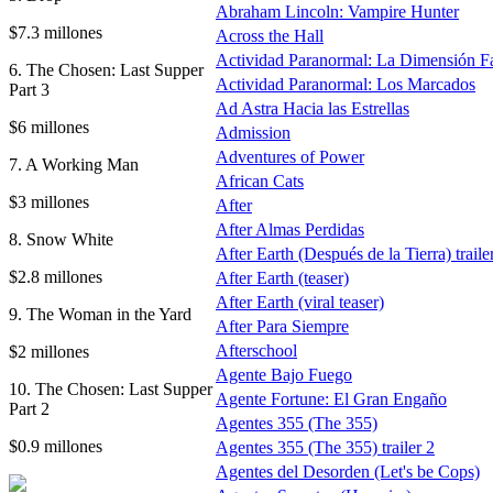
Abraham Lincoln: Vampire Hunter
$7.3 millones
Across the Hall
Actividad Paranormal: La Dimensión F
6. The Chosen: Last Supper
Actividad Paranormal: Los Marcados
Part 3
Ad Astra Hacia las Estrellas
$6 millones
Admission
Adventures of Power
7. A Working Man
African Cats
$3 millones
After
After Almas Perdidas
8. Snow White
After Earth (Después de la Tierra) traile
$2.8 millones
After Earth (teaser)
After Earth (viral teaser)
9. The Woman in the Yard
After Para Siempre
Afterschool
$2 millones
Agente Bajo Fuego
10. The Chosen: Last Supper
Agente Fortune: El Gran Engaño
Part 2
Agentes 355 (The 355)
$0.9 millones
Agentes 355 (The 355) trailer 2
Agentes del Desorden (Let's be Cops)