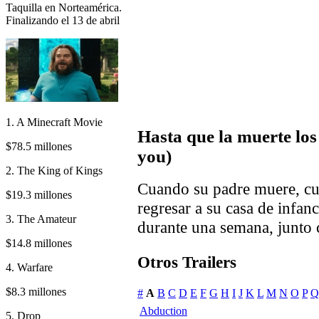
Taquilla en Norteamérica.
Finalizando el 13 de abril
1. A Minecraft Movie
Hasta que la muerte los 
$78.5 millones
you)
2. The King of Kings
Cuando su padre muere, cu
$19.3 millones
regresar a su casa de infan
3. The Amateur
durante una semana, junto 
$14.8 millones
Otros Trailers
4. Warfare
$8.3 millones
#
A
B
C
D
E
F
G
H
I
J
K
L
M
N
O
P
Q
Abduction
5. Drop