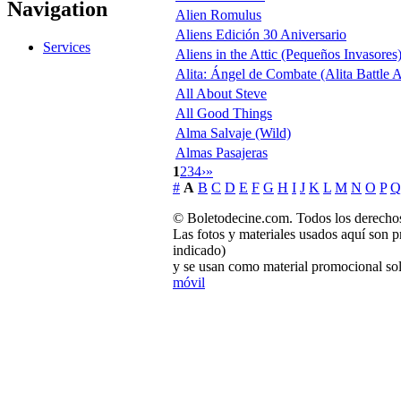
Navigation
Alien Romulus
Aliens Edición 30 Aniversario
Services
Aliens in the Attic (Pequeños Invasores
Alita: Ángel de Combate (Alita Battle 
All About Steve
All Good Things
Alma Salvaje (Wild)
Almas Pasajeras
1
2
3
4
›
»
#
A
B
C
D
E
F
G
H
I
J
K
L
M
N
O
P
Q
© Boletodecine.com. Todos los derechos
Las fotos y materiales usados aquí son p
indicado)
y se usan como material promocional sol
móvil