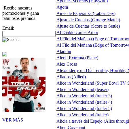
Agentes Secretos (Haywire)
Agora
¡Recibe nuestras
promociones y gana
Aires de Esperanza (Labor Day)
fabulosos premios!
Ajuste de Cuentas (Grudge Match)
Ajuste de Cuentas (Score to Settle)
Email:
Al Diablo con el Amor
Al Filo del Mañana (Edge of Tomorrow
Al Filo del Mañana (Edge of Tomorrow
Aladdin
Alerta Extrema (Plane)
Alex Cross
Alexander y un Día Terrible, Horrible,
Aliados (Allied)
Alice in Wonderland (Super Bowl TV S
Alice in Wonderland (teaser)
Alice in Wonderland (trailer 3)
Alice in Wonderland (trailer 4)
Alice in Wonderland (trailer 5)
Alice in Wonderland (trailer)
VER MÁS
Alicia a través del Espejo (Alice throug
Alien Covenant