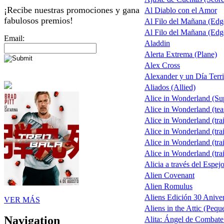
¡Recibe nuestras promociones y gana
Al Diablo con el Amor
fabulosos premios!
Al Filo del Mañana (Ed
Al Filo del Mañana (Ed
Email:
Aladdin
Alerta Extrema (Plane)
Alex Cross
Alexander y un Día Terri
Aliados (Allied)
Alice in Wonderland (S
Alice in Wonderland (tea
Alice in Wonderland (trai
Alice in Wonderland (trai
Alice in Wonderland (trai
Alice in Wonderland (trai
Alicia a través del Espej
Alien Covenant
Alien Romulus
Aliens Edición 30 Aniver
VER MÁS
Aliens in the Attic (Pequ
Navigation
Alita: Ángel de Combate 