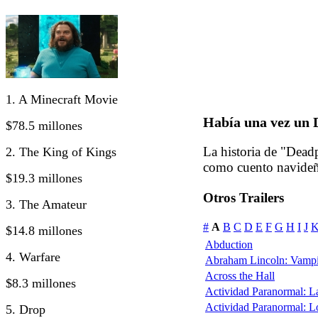
1. A Minecraft Movie
Había una vez un 
$78.5 millones
La historia de "Dead
2. The King of Kings
como cuento navide
$19.3 millones
Otros Trailers
3. The Amateur
#
A
B
C
D
E
F
G
H
I
J
$14.8 millones
Abduction
4. Warfare
Abraham Lincoln: Vampi
Across the Hall
$8.3 millones
Actividad Paranormal: 
Actividad Paranormal: 
5. Drop