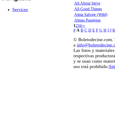
All About Steve
All Good Things
Services
Alma Salvaje (Wild)
Almas Pasajeras
1
2
3
4
›
»
#
A
B
C
D
E
F
G
H
I
J
© Boletodecine.com. T
a
info@boletodecine
Las fotos y materiale
respectivas productora
y se usan como materi
uso está prohibido.
Sit