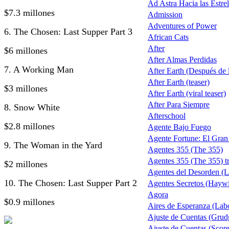
Ad Astra Hacia las Estrel
$7.3 millones
Admission
Adventures of Power
6. The Chosen: Last Supper Part 3
African Cats
After
$6 millones
After Almas Perdidas
7. A Working Man
After Earth (Después de la
After Earth (teaser)
$3 millones
After Earth (viral teaser)
After Para Siempre
8. Snow White
Afterschool
$2.8 millones
Agente Bajo Fuego
Agente Fortune: El Gra
9. The Woman in the Yard
Agentes 355 (The 355)
Agentes 355 (The 355) tr
$2 millones
Agentes del Desorden (L
10. The Chosen: Last Supper Part 2
Agentes Secretos (Haywi
Agora
$0.9 millones
Aires de Esperanza (Lab
Ajuste de Cuentas (Grud
Ajuste de Cuentas (Score 