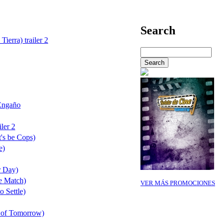
Search
Tierra) trailer 2
Engaño
ler 2
's be Cops)
e)
r Day)
e Match)
VER MÁS PROMOCIONES
o Settle)
 of Tomorrow)