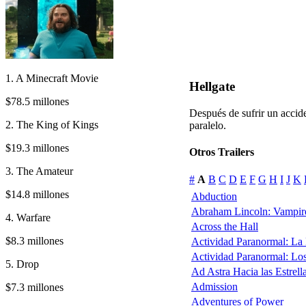
1. A Minecraft Movie
Hellgate
$78.5 millones
Después de sufrir un acci
2. The King of Kings
paralelo.
$19.3 millones
Otros Trailers
3. The Amateur
#
A
B
C
D
E
F
G
H
I
J
K
$14.8 millones
Abduction
Abraham Lincoln: Vampir
4. Warfare
Across the Hall
$8.3 millones
Actividad Paranormal: La
Actividad Paranormal: Lo
5. Drop
Ad Astra Hacia las Estrell
Admission
$7.3 millones
Adventures of Power