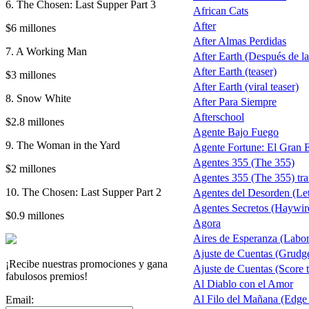
6. The Chosen: Last Supper Part 3
African Cats
After
$6 millones
After Almas Perdidas
7. A Working Man
After Earth (Después de la 
After Earth (teaser)
$3 millones
After Earth (viral teaser)
8. Snow White
After Para Siempre
Afterschool
$2.8 millones
Agente Bajo Fuego
9. The Woman in the Yard
Agente Fortune: El Gran 
Agentes 355 (The 355)
$2 millones
Agentes 355 (The 355) trai
10. The Chosen: Last Supper Part 2
Agentes del Desorden (Let
Agentes Secretos (Haywir
$0.9 millones
Agora
Aires de Esperanza (Labo
Ajuste de Cuentas (Grudg
¡Recibe nuestras promociones y gana
Ajuste de Cuentas (Score t
fabulosos premios!
Al Diablo con el Amor
Al Filo del Mañana (Edge
Email: