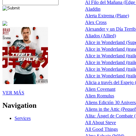
Al Filo del Mañana (Edge
Aladdin
Alerta Extrema (Plane)
Alex Cross
Alexander y un Día Terrib
Aliados (Allied)
Alice in Wonderland (Sup
Alice in Wonderland (teas
Alice in Wonderland (trail
Alice in Wonderland (trail
Alice in Wonderland (trail
Alice in Wonderland (trail
Alicia a través del Espejo 
Alien Covenant
VER MÁS
Alien Romulus
Aliens Edición 30 Anivers
Navigation
Aliens in the Attic (Peque
Alita: Ángel de Combate (
Services
All About Steve
All Good Things
Alma Salvaje (Wild)