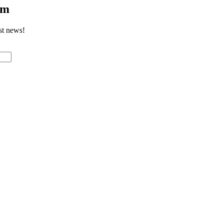
om
st news!