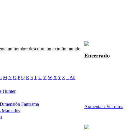
dente un hombre descubre un extraño mundo
Encerrado
L
M
N
O
P
Q
R
S
T
U
V
W
X
Y
Z
_
All
e Hunter
 Dimensión Fantasma
Aumentar / Ver otros
s Marcados
as