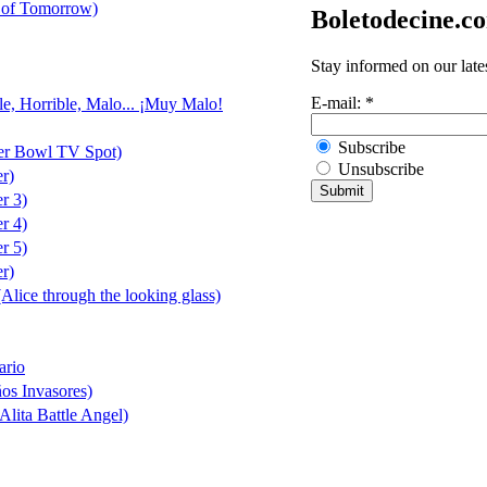
 of Tomorrow)
Boletodecine.c
Stay informed on our late
E-mail:
*
le, Horrible, Malo... ¡Muy Malo!
Subscribe
er Bowl TV Spot)
Unsubscribe
er)
er 3)
er 4)
er 5)
er)
(Alice through the looking glass)
ario
ños Invasores)
Alita Battle Angel)