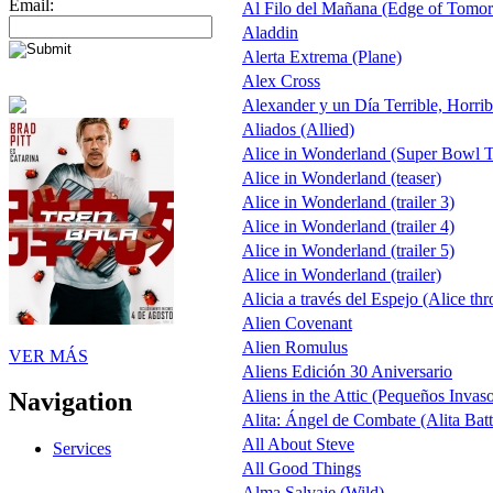
Email:
Al Filo del Mañana (Edge of Tomo
Aladdin
Alerta Extrema (Plane)
Alex Cross
Alexander y un Día Terrible, Horri
Aliados (Allied)
Alice in Wonderland (Super Bowl 
Alice in Wonderland (teaser)
Alice in Wonderland (trailer 3)
Alice in Wonderland (trailer 4)
Alice in Wonderland (trailer 5)
Alice in Wonderland (trailer)
Alicia a través del Espejo (Alice th
Alien Covenant
Alien Romulus
VER MÁS
Aliens Edición 30 Aniversario
Aliens in the Attic (Pequeños Invaso
Navigation
Alita: Ángel de Combate (Alita Batt
All About Steve
Services
All Good Things
Alma Salvaje (Wild)