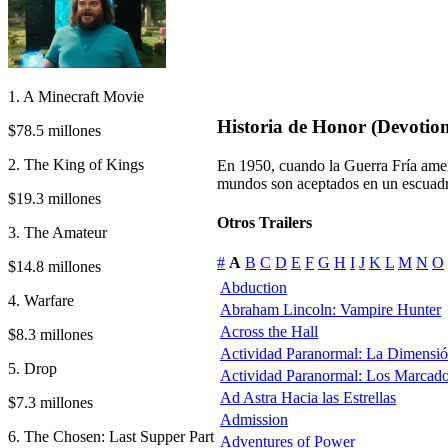
1. A Minecraft Movie
Historia de Honor (Devotio
$78.5 millones
2. The King of Kings
En 1950, cuando la Guerra Fría amena
mundos son aceptados en un escuadró
$19.3 millones
Otros Trailers
3. The Amateur
#
A
B
C
D
E
F
G
H
I
J
K
L
M
N
O
$14.8 millones
Abduction
4. Warfare
Abraham Lincoln: Vampire Hunter
Across the Hall
$8.3 millones
Actividad Paranormal: La Dimensi
5. Drop
Actividad Paranormal: Los Marcad
Ad Astra Hacia las Estrellas
$7.3 millones
Admission
6. The Chosen: Last Supper Part
Adventures of Power