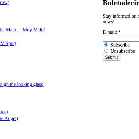
Boletodeci
rrow)
Stay informed on o
news!
ble, Malo... ¡Muy Malo!
E-mail:
*
TV Spot)
Subscribe
Unsubscribe
rough the looking glass)
res)
le Angel)