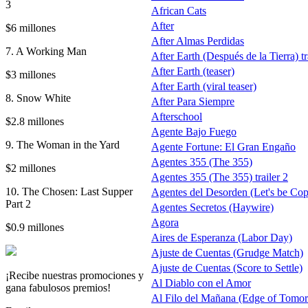
3
African Cats
After
$6 millones
After Almas Perdidas
7. A Working Man
After Earth (Después de la Tierra) tr
After Earth (teaser)
$3 millones
After Earth (viral teaser)
8. Snow White
After Para Siempre
Afterschool
$2.8 millones
Agente Bajo Fuego
9. The Woman in the Yard
Agente Fortune: El Gran Engaño
Agentes 355 (The 355)
$2 millones
Agentes 355 (The 355) trailer 2
10. The Chosen: Last Supper
Agentes del Desorden (Let's be Cop
Part 2
Agentes Secretos (Haywire)
Agora
$0.9 millones
Aires de Esperanza (Labor Day)
Ajuste de Cuentas (Grudge Match)
Ajuste de Cuentas (Score to Settle)
¡Recibe nuestras promociones y
Al Diablo con el Amor
gana fabulosos premios!
Al Filo del Mañana (Edge of Tomo