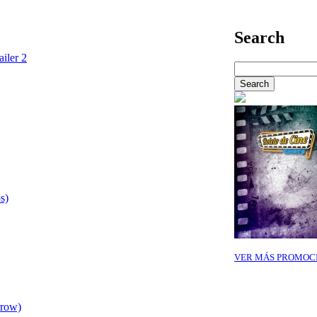
Search
ailer 2
s)
VER MÁS PROMOC
rrow)