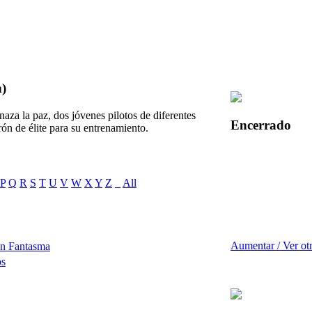
n)
za la paz, dos jóvenes pilotos de diferentes
Encerrado
n de élite para su entrenamiento.
P
Q
R
S
T
U
V
W
X
Y
Z
_
All
Aumentar / Ver ot
ón Fantasma
os