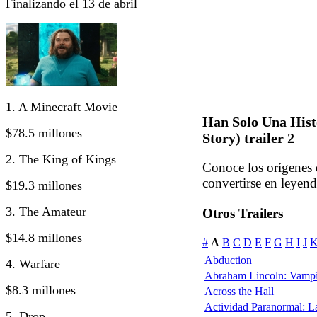
Finalizando el 13 de abril
1. A Minecraft Movie
Han Solo Una Hist
$78.5 millones
Story) trailer 2
2. The King of Kings
Conoce los orígenes 
convertirse en leyend
$19.3 millones
3. The Amateur
Otros Trailers
$14.8 millones
#
A
B
C
D
E
F
G
H
I
J
Abduction
4. Warfare
Abraham Lincoln: Vampi
$8.3 millones
Across the Hall
Actividad Paranormal: 
5. Drop