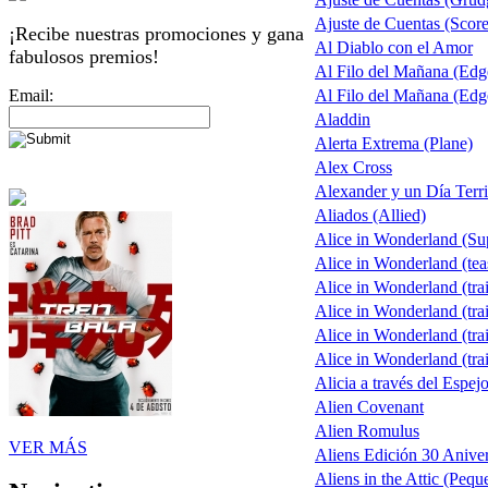
Ajuste de Cuentas (Score 
¡Recibe nuestras promociones y gana
Al Diablo con el Amor
fabulosos premios!
Al Filo del Mañana (Ed
Email:
Al Filo del Mañana (Ed
Aladdin
Alerta Extrema (Plane)
Alex Cross
Alexander y un Día Terri
Aliados (Allied)
Alice in Wonderland (S
Alice in Wonderland (tea
Alice in Wonderland (trai
Alice in Wonderland (trai
Alice in Wonderland (trai
Alice in Wonderland (trai
Alicia a través del Espej
Alien Covenant
Alien Romulus
VER MÁS
Aliens Edición 30 Aniver
Aliens in the Attic (Pequ