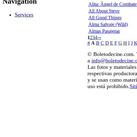
Navigation
Alita: Ángel de Combate 
All About Steve
Services
All Good Things
Alma Salvaje (Wild)
Almas Pasajeras
1
2
3
4
›
»
#
A
B
C
D
E
F
G
H
I
J
© Boletodecine.com. T
a
info@boletodecine
Las fotos y materiale
respectivas productora
y se usan como materi
uso está prohibido.
Sit