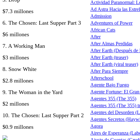
Actividad Paranormal: 
Ad Astra Hacia las Estrel
$7.3 millones
Admission
6. The Chosen: Last Supper Part 3
Adventures of Power
African Cats
$6 millones
After
After Almas Perdidas
7. A Working Man
After Earth (Después de la
$3 millones
After Earth (teaser)
After Earth (viral teaser)
8. Snow White
After Para Siempre
Afterschool
$2.8 millones
Agente Bajo Fuego
9. The Woman in the Yard
Agente Fortune: El Gra
Agentes 355 (The 355)
$2 millones
Agentes 355 (The 355) tr
Agentes del Desorden (L
10. The Chosen: Last Supper Part 2
Agentes Secretos (Haywi
Agora
$0.9 millones
Aires de Esperanza (Lab
Ajuste de Cuentas (Grud