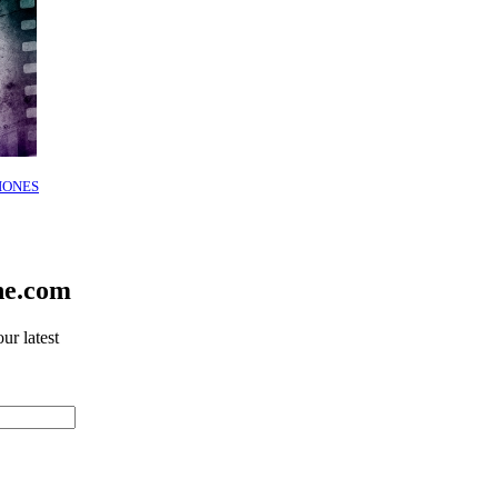
IONES
ne.com
ur latest