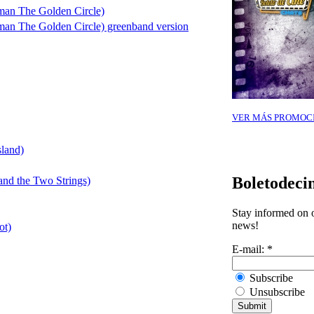
man The Golden Circle)
an The Golden Circle) greenband version
VER MÁS PROMOC
sland)
Boletodeci
nd the Two Strings)
Stay informed on o
news!
ot)
E-mail:
*
Subscribe
Unsubscribe