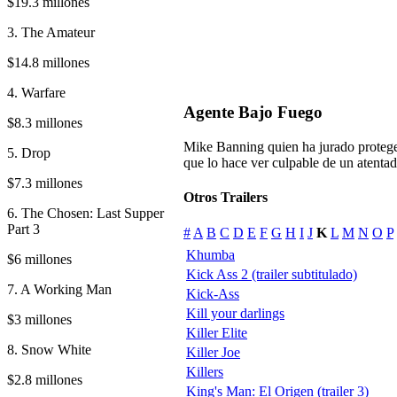
$19.3 millones
3. The Amateur
$14.8 millones
4. Warfare
Agente Bajo Fuego
$8.3 millones
Mike Banning quien ha jurado proteger
5. Drop
que lo hace ver culpable de un atenta
$7.3 millones
Otros Trailers
6. The Chosen: Last Supper
Part 3
#
A
B
C
D
E
F
G
H
I
J
K
L
M
N
O
P
Khumba
$6 millones
Kick Ass 2 (trailer subtitulado)
7. A Working Man
Kick-Ass
Kill your darlings
$3 millones
Killer Elite
8. Snow White
Killer Joe
Killers
$2.8 millones
King's Man: El Origen (trailer 3)