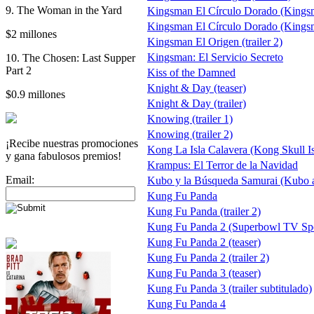
9. The Woman in the Yard
Kingsman El Círculo Dorado (Kings
Kingsman El Círculo Dorado (Kingsm
$2 millones
Kingsman El Origen (trailer 2)
Kingsman: El Servicio Secreto
10. The Chosen: Last Supper
Part 2
Kiss of the Damned
Knight & Day (teaser)
$0.9 millones
Knight & Day (trailer)
Knowing (trailer 1)
Knowing (trailer 2)
¡Recibe nuestras promociones
Kong La Isla Calavera (Kong Skull I
y gana fabulosos premios!
Krampus: El Terror de la Navidad
Email:
Kubo y la Búsqueda Samurai (Kubo a
Kung Fu Panda
Kung Fu Panda (trailer 2)
Kung Fu Panda 2 (Superbowl TV Sp
Kung Fu Panda 2 (teaser)
Kung Fu Panda 2 (trailer 2)
Kung Fu Panda 3 (teaser)
Kung Fu Panda 3 (trailer subtitulado)
Kung Fu Panda 4