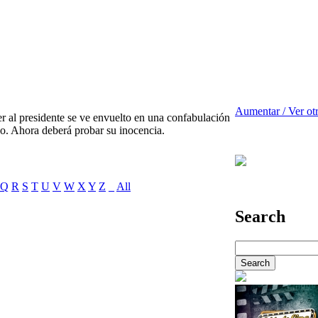
Aumentar / Ver ot
 al presidente se ve envuelto en una confabulación
do. Ahora deberá probar su inocencia.
Q
R
S
T
U
V
W
X
Y
Z
_
All
Search