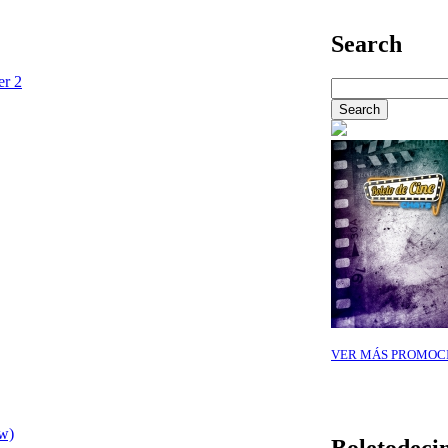
Search
er 2
VER MÁS PROMOC
ow)
Boletodeci