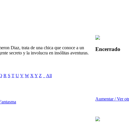
eron Diaz, trata de una chica que conoce a un
Encerrado
nte secreto y la involucra en insólitas aventuras.
Q
R
S
T
U
V
W
X
Y
Z
_
All
Aumentar / Ver ot
 Fantasma