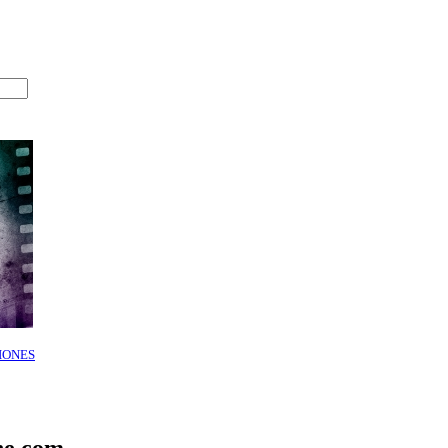
IONES
ne.com