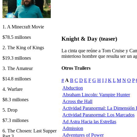
1. A Minecraft Movie
$78.5 millones
Knight & Day (teaser)
2. The King of Kings
La cinta que reúne a Tom Cruise y Cam
misterioso hombre que resulta ser un age
$19.3 millones
Otros Trailers
3. The Amateur
$14.8 millones
#
A
B
C
D
E
F
G
H
I
J
K
L
M
N
O
P
Abduction
4. Warfare
Abraham Lincoln: Vampire Hunter
$8.3 millones
Across the Hall
Actividad Paranormal: La Dimensión
5. Drop
Actividad Paranormal: Los Marcados
$7.3 millones
Ad Astra Hacia las Estrellas
Admission
6. The Chosen: Last Supper
Adventures of Power
Part 3