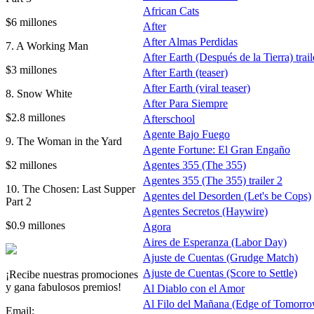
African Cats
$6 millones
After
After Almas Perdidas
7. A Working Man
After Earth (Después de la Tierra) trail
$3 millones
After Earth (teaser)
After Earth (viral teaser)
8. Snow White
After Para Siempre
$2.8 millones
Afterschool
Agente Bajo Fuego
9. The Woman in the Yard
Agente Fortune: El Gran Engaño
$2 millones
Agentes 355 (The 355)
Agentes 355 (The 355) trailer 2
10. The Chosen: Last Supper
Agentes del Desorden (Let's be Cops)
Part 2
Agentes Secretos (Haywire)
$0.9 millones
Agora
Aires de Esperanza (Labor Day)
Ajuste de Cuentas (Grudge Match)
Ajuste de Cuentas (Score to Settle)
¡Recibe nuestras promociones
y gana fabulosos premios!
Al Diablo con el Amor
Al Filo del Mañana (Edge of Tomorr
Email: