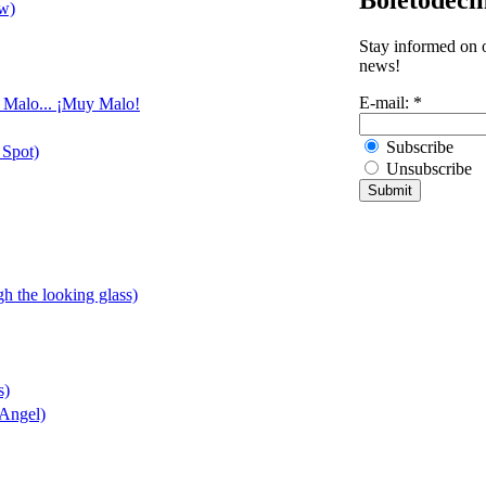
ow)
Stay informed on o
news!
E-mail:
*
, Malo... ¡Muy Malo!
Subscribe
 Spot)
Unsubscribe
gh the looking glass)
s)
 Angel)