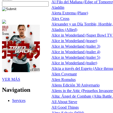
Al Filo del Mañana (Edge of Tomorr
Aladdin
Alerta Extrema (Plane)
Alex Cross
Alexander y un Día Terrible, Horrible
Aliados (Allied)
Alice in Wonderland (Super Bowl TV
Alice in Wonderland (teaser)
Alice in Wonderland (trailer 3)
Alice in Wonderland (trailer 4)
Alice in Wonderland (trailer 5)
Alice in Wonderland (trailer)
Alicia a través del Espejo (Alice throu
Alien Covenant
VER MÁS
Alien Romulus
Aliens Edición 30 Aniversario
Navigation
Aliens in the Attic (Pequeños Invasore
Alita: Ángel de Combate (Alita Battle
Services
All About Steve
All Good Things
Alma Salvaje (Wild)