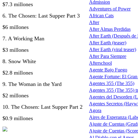
Admission
$7.3 millones
Adventures of Power
6. The Chosen: Last Supper Part 3
African Cats
After
$6 millones
After Almas Perdidas
After Earth (Después de la
7. A Working Man
After Earth (teaser)
$3 millones
After Earth (viral teaser)
After Para Siempre
8. Snow White
Afterschool
Agente Bajo Fuego
$2.8 millones
Agente Fortune: El Gra
Agentes 355 (The 355)
9. The Woman in the Yard
Agentes 355 (The 355) tr
$2 millones
Agentes del Desorden (L
Agentes Secretos (Haywi
10. The Chosen: Last Supper Part 2
Agora
Aires de Esperanza (Lab
$0.9 millones
Ajuste de Cuentas (Grud
Ajuste de Cuentas (Score 
Al Diablo con el Amor