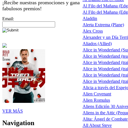
¡Recibe nuestras promociones y gana
Al Filo del Mañana (Ed
fabulosos premios!
Al Filo del Mañana (Ed
Aladdin
Email:
Alerta Extrema (Plane)
Alex Cross
Alexander y un Día Terri
Aliados (Allied)
Alice in Wonderland (S
Alice in Wonderland (tea
Alice in Wonderland (trai
Alice in Wonderland (trai
Alice in Wonderland (trai
Alice in Wonderland (trai
Alicia a través del Espej
Alien Covenant
Alien Romulus
Aliens Edición 30 Aniver
VER MÁS
Aliens in the Attic (Pequ
Alita: Ángel de Combate 
Navigation
All About Steve