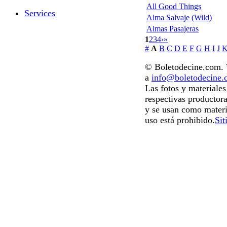
All Good Things
Services
Alma Salvaje (Wild)
Almas Pasajeras
1
2
3
4
›
»
#
A
B
C
D
E
F
G
H
I
J
© Boletodecine.com. T
a
info@boletodecine
Las fotos y materiale
respectivas productora
y se usan como materi
uso está prohibido.
Sit