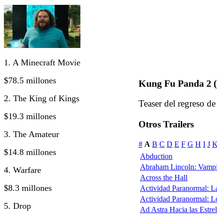
1. A Minecraft Movie
$78.5 millones
Kung Fu Panda 2 (
2. The King of Kings
Teaser del regreso 
$19.3 millones
Otros Trailers
3. The Amateur
#
A
B
C
D
E
F
G
H
I
J
$14.8 millones
Abduction
Abraham Lincoln: Vampi
4. Warfare
Across the Hall
$8.3 millones
Actividad Paranormal: 
Actividad Paranormal: 
5. Drop
Ad Astra Hacia las Estrel