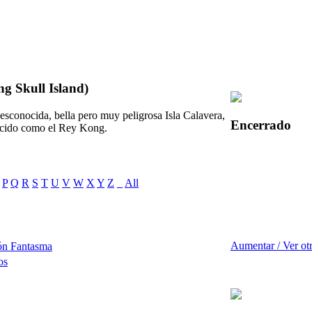
g Skull Island)
esconocida, bella pero muy peligrosa Isla Calavera,
Encerrado
nocido como el Rey Kong.
P
Q
R
S
T
U
V
W
X
Y
Z
_
All
Aumentar / Ver ot
ón Fantasma
os