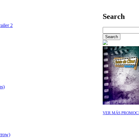
Search
ailer 2
ps)
VER MÁS PROMOC
rrow)