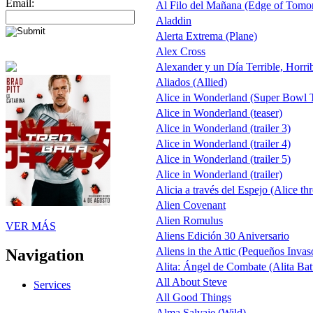
Email:
Al Filo del Mañana (Edge of Tomo
Aladdin
Alerta Extrema (Plane)
Alex Cross
Alexander y un Día Terrible, Horri
Aliados (Allied)
Alice in Wonderland (Super Bowl 
Alice in Wonderland (teaser)
Alice in Wonderland (trailer 3)
Alice in Wonderland (trailer 4)
Alice in Wonderland (trailer 5)
Alice in Wonderland (trailer)
Alicia a través del Espejo (Alice th
Alien Covenant
Alien Romulus
VER MÁS
Aliens Edición 30 Aniversario
Aliens in the Attic (Pequeños Invas
Navigation
Alita: Ángel de Combate (Alita Bat
All About Steve
Services
All Good Things
Alma Salvaje (Wild)