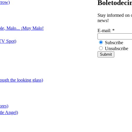
Boletodeci
rrow)
Stay informed on o
news!
ble, Malo... ¡Muy Malo!
E-mail:
*
TV Spot)
Subscribe
Unsubscribe
rough the looking glass)
ores)
tle Angel)