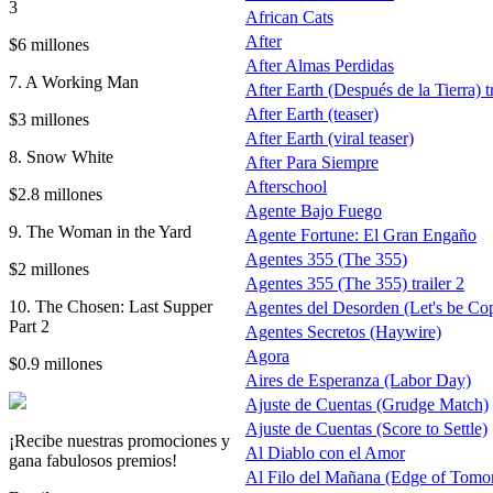
3
African Cats
After
$6 millones
After Almas Perdidas
7. A Working Man
After Earth (Después de la Tierra) tr
After Earth (teaser)
$3 millones
After Earth (viral teaser)
8. Snow White
After Para Siempre
Afterschool
$2.8 millones
Agente Bajo Fuego
9. The Woman in the Yard
Agente Fortune: El Gran Engaño
Agentes 355 (The 355)
$2 millones
Agentes 355 (The 355) trailer 2
10. The Chosen: Last Supper
Agentes del Desorden (Let's be Co
Part 2
Agentes Secretos (Haywire)
Agora
$0.9 millones
Aires de Esperanza (Labor Day)
Ajuste de Cuentas (Grudge Match)
Ajuste de Cuentas (Score to Settle)
¡Recibe nuestras promociones y
Al Diablo con el Amor
gana fabulosos premios!
Al Filo del Mañana (Edge of Tomo