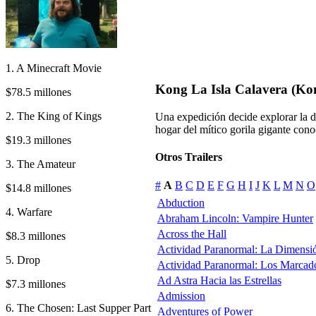
1. A Minecraft Movie
Kong La Isla Calavera (Kon
$78.5 millones
2. The King of Kings
Una expedición decide explorar la d
hogar del mítico gorila gigante co
$19.3 millones
Otros Trailers
3. The Amateur
#
A
B
C
D
E
F
G
H
I
J
K
L
M
N
O
$14.8 millones
Abduction
4. Warfare
Abraham Lincoln: Vampire Hunter
Across the Hall
$8.3 millones
Actividad Paranormal: La Dimensi
5. Drop
Actividad Paranormal: Los Marcad
Ad Astra Hacia las Estrellas
$7.3 millones
Admission
6. The Chosen: Last Supper Part
Adventures of Power