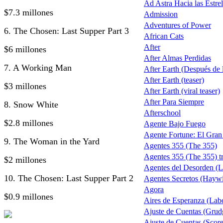
Ad Astra Hacia las Estrel
$7.3 millones
Admission
Adventures of Power
6. The Chosen: Last Supper Part 3
African Cats
After
$6 millones
After Almas Perdidas
7. A Working Man
After Earth (Después de la
After Earth (teaser)
$3 millones
After Earth (viral teaser)
After Para Siempre
8. Snow White
Afterschool
$2.8 millones
Agente Bajo Fuego
Agente Fortune: El Gra
9. The Woman in the Yard
Agentes 355 (The 355)
Agentes 355 (The 355) tr
$2 millones
Agentes del Desorden (L
10. The Chosen: Last Supper Part 2
Agentes Secretos (Haywi
Agora
$0.9 millones
Aires de Esperanza (Lab
Ajuste de Cuentas (Grud
Ajuste de Cuentas (Score 