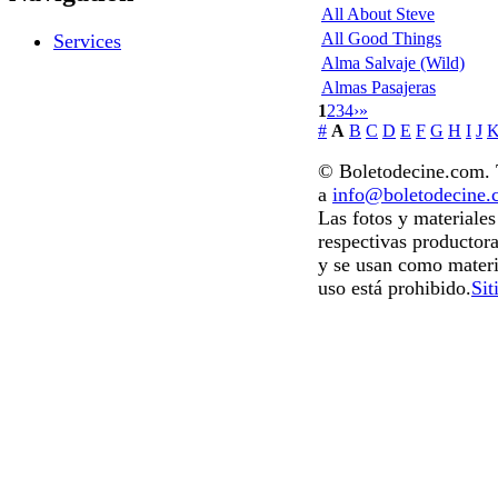
All About Steve
All Good Things
Services
Alma Salvaje (Wild)
Almas Pasajeras
1
2
3
4
›
»
#
A
B
C
D
E
F
G
H
I
J
© Boletodecine.com. T
a
info@boletodecine
Las fotos y materiale
respectivas productora
y se usan como materi
uso está prohibido.
Sit