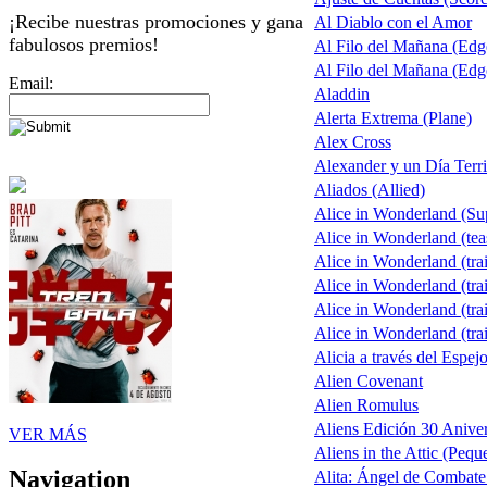
¡Recibe nuestras promociones y gana
Al Diablo con el Amor
fabulosos premios!
Al Filo del Mañana (Ed
Al Filo del Mañana (Ed
Email:
Aladdin
Alerta Extrema (Plane)
Alex Cross
Alexander y un Día Terri
Aliados (Allied)
Alice in Wonderland (S
Alice in Wonderland (tea
Alice in Wonderland (trai
Alice in Wonderland (trai
Alice in Wonderland (trai
Alice in Wonderland (trai
Alicia a través del Espej
Alien Covenant
Alien Romulus
Aliens Edición 30 Aniver
VER MÁS
Aliens in the Attic (Pequ
Navigation
Alita: Ángel de Combate 