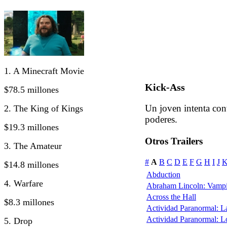
1. A Minecraft Movie
Kick-Ass
$78.5 millones
Un joven intenta conv
2. The King of Kings
poderes.
$19.3 millones
Otros Trailers
3. The Amateur
#
A
B
C
D
E
F
G
H
I
J
$14.8 millones
Abduction
4. Warfare
Abraham Lincoln: Vampi
Across the Hall
$8.3 millones
Actividad Paranormal: 
Actividad Paranormal: 
5. Drop