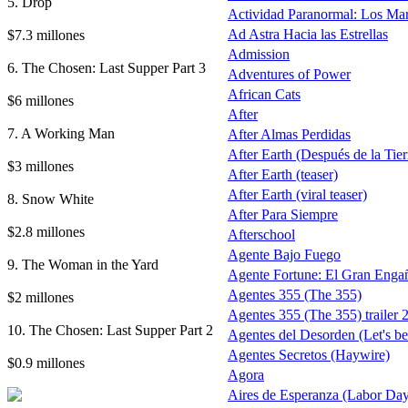
5. Drop
Actividad Paranormal: Los Ma
$7.3 millones
Ad Astra Hacia las Estrellas
Admission
6. The Chosen: Last Supper Part 3
Adventures of Power
African Cats
$6 millones
After
7. A Working Man
After Almas Perdidas
After Earth (Después de la Tierr
$3 millones
After Earth (teaser)
After Earth (viral teaser)
8. Snow White
After Para Siempre
$2.8 millones
Afterschool
Agente Bajo Fuego
9. The Woman in the Yard
Agente Fortune: El Gran Enga
Agentes 355 (The 355)
$2 millones
Agentes 355 (The 355) trailer 
10. The Chosen: Last Supper Part 2
Agentes del Desorden (Let's b
Agentes Secretos (Haywire)
$0.9 millones
Agora
Aires de Esperanza (Labor Da