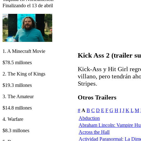
Finalizando el 13 de abril
1. A Minecraft Movie
Kick Ass 2 (trailer su
$78.5 millones
Kick-Ass y Hit Girl regr
2. The King of Kings
villano, pero tendrán ah
Stripes.
$19.3 millones
3. The Amateur
Otros Trailers
$14.8 millones
#
A
B
C
D
E
F
G
H
I
J
K
L
M
Abduction
4. Warfare
Abraham Lincoln: Vampire Hu
$8.3 millones
Across the Hall
Actividad Paranormal: La Dim