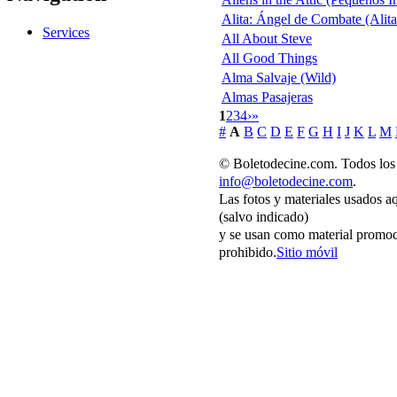
Alita: Ángel de Combate (Alita
Services
All About Steve
All Good Things
Alma Salvaje (Wild)
Almas Pasajeras
1
2
3
4
›
»
#
A
B
C
D
E
F
G
H
I
J
K
L
M
© Boletodecine.com. Todos los 
info@boletodecine.com
.
Las fotos y materiales usados a
(salvo indicado)
y se usan como material promoc
prohibido.
Sitio móvil