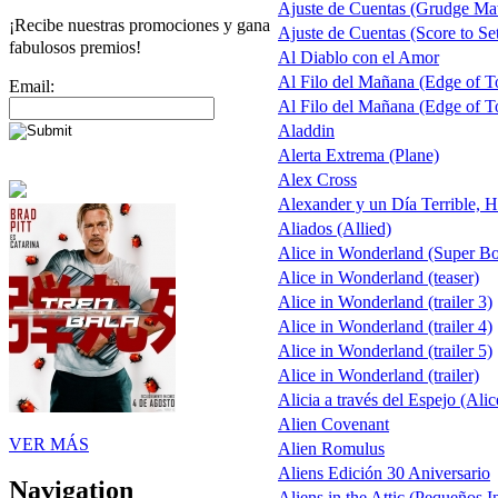
Ajuste de Cuentas (Grudge Ma
¡Recibe nuestras promociones y gana
Ajuste de Cuentas (Score to Set
fabulosos premios!
Al Diablo con el Amor
Al Filo del Mañana (Edge of 
Email:
Al Filo del Mañana (Edge of 
Aladdin
Alerta Extrema (Plane)
Alex Cross
Alexander y un Día Terrible, H
Aliados (Allied)
Alice in Wonderland (Super B
Alice in Wonderland (teaser)
Alice in Wonderland (trailer 3)
Alice in Wonderland (trailer 4)
Alice in Wonderland (trailer 5)
Alice in Wonderland (trailer)
Alicia a través del Espejo (Alic
Alien Covenant
VER MÁS
Alien Romulus
Aliens Edición 30 Aniversario
Navigation
Aliens in the Attic (Pequeños I