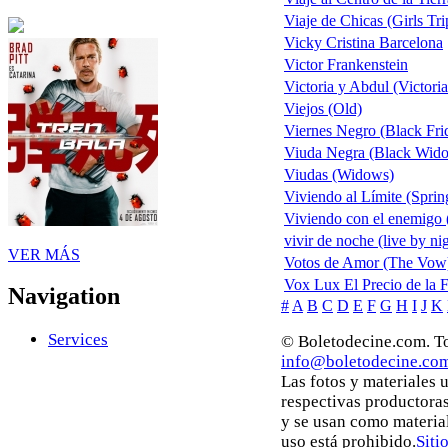
Viaje de Chicas (Girls Tri
Vicky Cristina Barcelona
Victor Frankenstein
Victoria y Abdul (Victori
Viejos (Old)
Viernes Negro (Black Fri
Viuda Negra (Black Widow
Viudas (Widows)
Viviendo al Límite (Sprin
Viviendo con el enemigo 
vivir de noche (live by ni
VER MÁS
Votos de Amor (The Vow
Vox Lux El Precio de la 
Navigation
#
A
B
C
D
E
F
G
H
I
J
K
Services
© Boletodecine.com. To
info@boletodecine.co
Las fotos y materiales 
respectivas productoras
y se usan como materia
uso está prohibido.
Siti