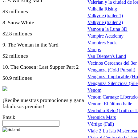
7. A Working Man
Valerian y la ciudad de lo
Valhalla Rising
$3 millones
Valkyrie (trailer 1)
8. Snow White
Valkyrie (trailer 2)
Vamos a la Luna 3D
$2.8 millones
Vampire Academy
Vampires Suck
9. The Woman in the Yard
Vamps
$2 millones
Van Diemen's Land
Vecinos Cercanos del 3er
10. The Chosen: Last Supper Part 2
Venganza (Cold Pursuit)
Venganza Implacable (Hon
$0.9 millones
Venganza Silenciosa (Sile
Venom
Venom Carnage Liberado
¡Recibe nuestras promociones y gana
Venom: El último baile
fabulosos premios!
Verdad o Reto (Truth or 
Email:
Veronica Mars
Vértigo (Fall)
Viaje 2 La Isla Misteriosa
Viaje al Centro de la Tierr