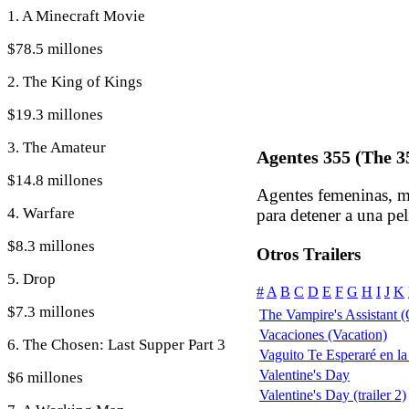
1. A Minecraft Movie
$78.5 millones
2. The King of Kings
$19.3 millones
3. The Amateur
Agentes 355 (The 3
$14.8 millones
Agentes femeninas, mu
4. Warfare
para detener a una pel
$8.3 millones
Otros Trailers
5. Drop
#
A
B
C
D
E
F
G
H
I
J
K
$7.3 millones
The Vampire's Assistant 
Vacaciones (Vacation)
6. The Chosen: Last Supper Part 3
Vaguito Te Esperaré en la
Valentine's Day
$6 millones
Valentine's Day (trailer 2)