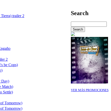
Search
Tierra) trailer 2
Engaño
ler 2
's be Cops)
e)
r Day)
e Match)
VER MÁS PROMOCIONES
o Settle)
 of Tomorrow)
 of Tomorrow)