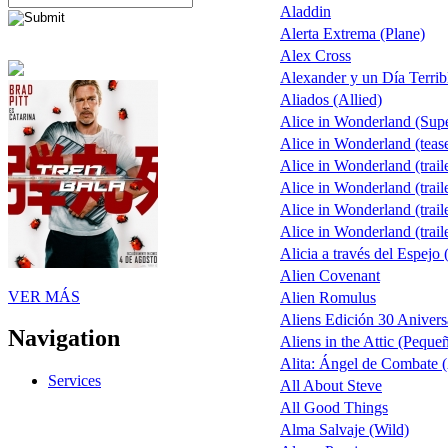
Aladdin
Alerta Extrema (Plane)
Alex Cross
Alexander y un Día Terrib
Aliados (Allied)
Alice in Wonderland (Sup
Alice in Wonderland (teas
Alice in Wonderland (trail
Alice in Wonderland (trail
Alice in Wonderland (trail
Alice in Wonderland (trail
Alicia a través del Espejo 
Alien Covenant
VER MÁS
Alien Romulus
Aliens Edición 30 Anivers
Navigation
Aliens in the Attic (Peque
Alita: Ángel de Combate (
Services
All About Steve
All Good Things
Alma Salvaje (Wild)