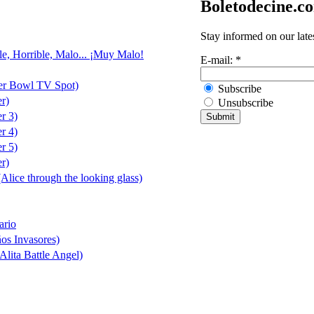
Boletodecine.c
Stay informed on our late
le, Horrible, Malo... ¡Muy Malo!
E-mail:
*
er Bowl TV Spot)
Subscribe
er)
Unsubscribe
er 3)
er 4)
er 5)
er)
(Alice through the looking glass)
ario
ños Invasores)
Alita Battle Angel)