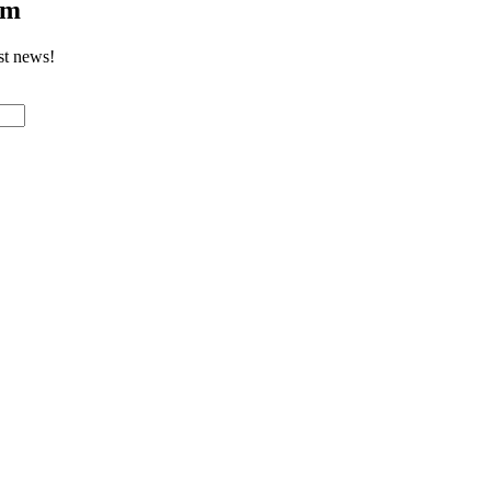
om
st news!