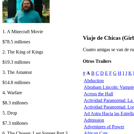
1. A Minecraft Movie
Viaje de Chicas (Girl
$78.5 millones
Cuatro amigas se van de r
2. The King of Kings
Otros Trailers
$19.3 millones
3. The Amateur
#
A
B
C
D
E
F
G
H
I
J
K
Abduction
$14.8 millones
Abraham Lincoln: Vampir
4. Warfare
Across the Hall
Actividad Paranormal: La
$8.3 millones
Actividad Paranormal: Lo
5. Drop
Ad Astra Hacia las Estrell
Admission
$7.3 millones
Adventures of Power
6. The Chosen: Last Supper Part 3
African Cats