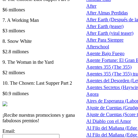
After
$6 millones
After Almas Perdidas
After Earth (Después de la 
7. A Working Man
After Earth (teaser)
$3 millones
After Earth (viral teaser)
After Para Siempre
8. Snow White
Afterschool
$2.8 millones
Agente Bajo Fuego
Agente Fortune: El Gran 
9. The Woman in the Yard
Agentes 355 (The 355)
$2 millones
Agentes 355 (The 355) trai
Agentes del Desorden (Let
10. The Chosen: Last Supper Part 2
Agentes Secretos (Haywir
$0.9 millones
Agora
Aires de Esperanza (Labo
Ajuste de Cuentas (Grudg
Ajuste de Cuentas (Score t
¡Recibe nuestras promociones y gana
fabulosos premios!
Al Diablo con el Amor
Al Filo del Mañana (Edge
Email:
Al Filo del Mañana (Edge