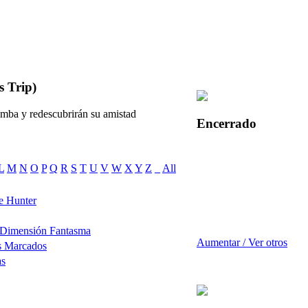
s Trip)
umba y redescubrirán su amistad
Encerrado
L
M
N
O
P
Q
R
S
T
U
V
W
X
Y
Z
_
All
e Hunter
 Dimensión Fantasma
Aumentar / Ver otros
s Marcados
as