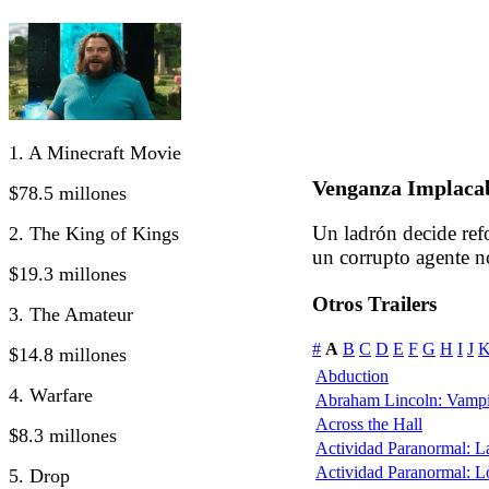
1. A Minecraft Movie
Venganza Implacab
$78.5 millones
Un ladrón decide refo
2. The King of Kings
un corrupto agente no
$19.3 millones
Otros Trailers
3. The Amateur
#
A
B
C
D
E
F
G
H
I
J
$14.8 millones
Abduction
4. Warfare
Abraham Lincoln: Vampi
Across the Hall
$8.3 millones
Actividad Paranormal: 
Actividad Paranormal: 
5. Drop