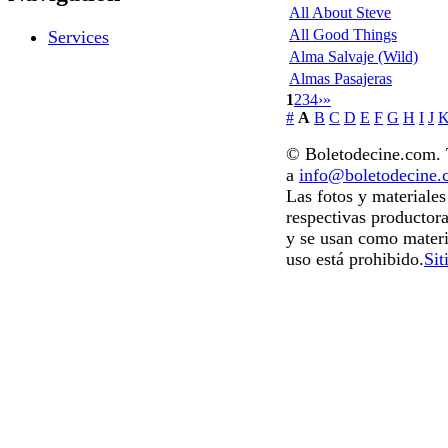
All About Steve
All Good Things
Services
Alma Salvaje (Wild)
Almas Pasajeras
1
2
3
4
›
»
#
A
B
C
D
E
F
G
H
I
J
© Boletodecine.com. T
a
info@boletodecine
Las fotos y materiale
respectivas productora
y se usan como materi
uso está prohibido.
Sit