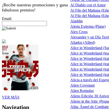
¡Recibe nuestras promociones y gana
Al Diablo con el Amor
fabulosos premios!
Al Filo del Mañana (Ed
Al Filo del Mañana (Ed
Email:
Aladdin
Alerta Extrema (Plane)
Alex Cross
Alexander y un Día Terri
Aliados (Allied)
Alice in Wonderland (S
Alice in Wonderland (tea
Alice in Wonderland (trai
Alice in Wonderland (trai
Alice in Wonderland (trai
Alice in Wonderland (trai
Alicia a través del Espej
Alien Covenant
Alien Romulus
Aliens Edición 30 Aniver
VER MÁS
Aliens in the Attic (Pequ
Navigation
Alita: Ángel de Combate 