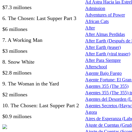
Ad Astra Hacia las Estrel
$7.3 millones
Admission
Adventures of Power
6. The Chosen: Last Supper Part 3
African Cats
After
$6 millones
After Almas Perdidas
7. A Working Man
After Earth (Después de la
After Earth (teaser)
$3 millones
After Earth (viral teaser)
After Para Siempre
8. Snow White
Afterschool
$2.8 millones
Agente Bajo Fuego
Agente Fortune: El Gra
9. The Woman in the Yard
Agentes 355 (The 355)
Agentes 355 (The 355) tr
$2 millones
Agentes del Desorden (L
10. The Chosen: Last Supper Part 2
Agentes Secretos (Haywi
Agora
$0.9 millones
Aires de Esperanza (Lab
Ajuste de Cuentas (Grud
Ajuste de Cuentas (Score 