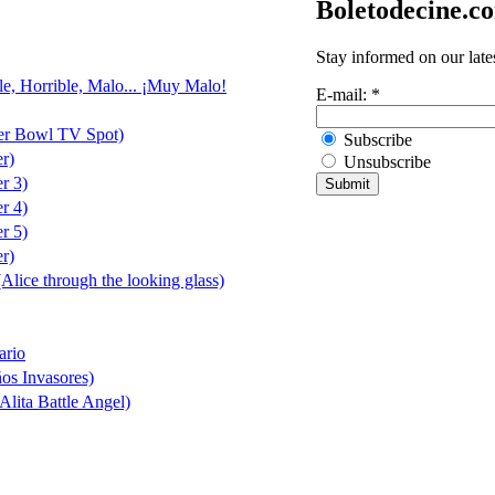
Boletodecine.c
Stay informed on our late
le, Horrible, Malo... ¡Muy Malo!
E-mail:
*
er Bowl TV Spot)
Subscribe
er)
Unsubscribe
er 3)
er 4)
er 5)
er)
(Alice through the looking glass)
ario
ños Invasores)
Alita Battle Angel)