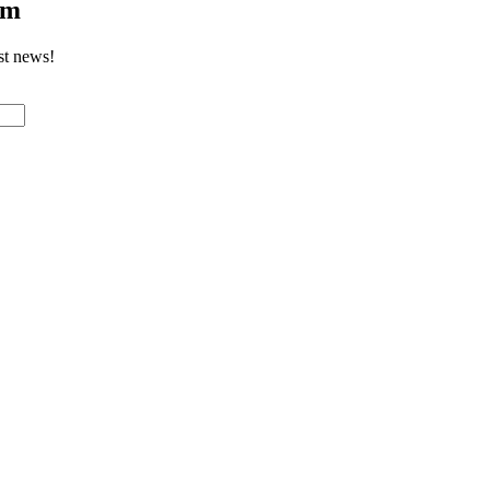
om
st news!