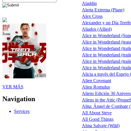
Aladdin
Alerta Extrema (Plane)
Alex Cross
Alexander y un Día Terrib
Aliados (Allied)
Alice in Wonderland (Sup
Alice in Wonderland (teas
Alice in Wonderland (trail
Alice in Wonderland (trail
Alice in Wonderland (trail
Alice in Wonderland (trail
Alicia a través del Espejo 
Alien Covenant
VER MÁS
Alien Romulus
Aliens Edición 30 Anivers
Navigation
Aliens in the Attic (Peque
Alita: Ángel de Combate (
Services
All About Steve
All Good Things
Alma Salvaje (Wild)