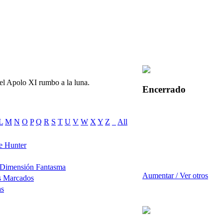
 el Apolo XI rumbo a la luna.
Encerrado
L
M
N
O
P
Q
R
S
T
U
V
W
X
Y
Z
_
All
e Hunter
 Dimensión Fantasma
Aumentar / Ver otros
s Marcados
as