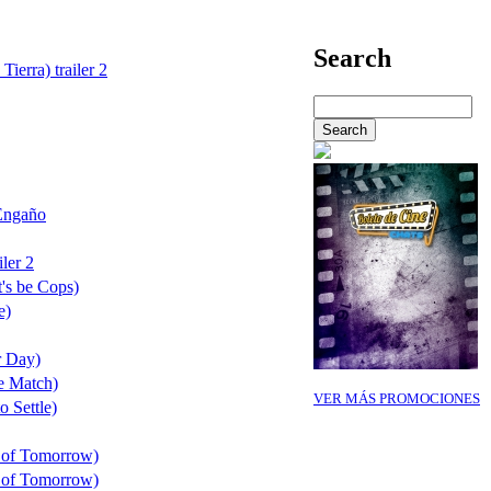
Search
Tierra) trailer 2
Engaño
ler 2
's be Cops)
e)
r Day)
e Match)
VER MÁS PROMOCIONES
o Settle)
 of Tomorrow)
 of Tomorrow)