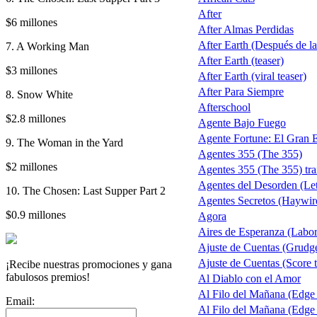
After
$6 millones
After Almas Perdidas
After Earth (Después de la 
7. A Working Man
After Earth (teaser)
$3 millones
After Earth (viral teaser)
After Para Siempre
8. Snow White
Afterschool
$2.8 millones
Agente Bajo Fuego
Agente Fortune: El Gran 
9. The Woman in the Yard
Agentes 355 (The 355)
$2 millones
Agentes 355 (The 355) trai
Agentes del Desorden (Let
10. The Chosen: Last Supper Part 2
Agentes Secretos (Haywir
$0.9 millones
Agora
Aires de Esperanza (Labo
Ajuste de Cuentas (Grudg
Ajuste de Cuentas (Score t
¡Recibe nuestras promociones y gana
fabulosos premios!
Al Diablo con el Amor
Al Filo del Mañana (Edge
Email:
Al Filo del Mañana (Edge