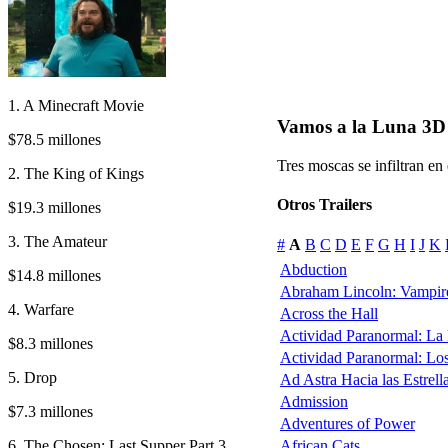
1. A Minecraft Movie
Vamos a la Luna 3D
$78.5 millones
Tres moscas se infiltran en
2. The King of Kings
Otros Trailers
$19.3 millones
3. The Amateur
#
A
B
C
D
E
F
G
H
I
J
K
Abduction
$14.8 millones
Abraham Lincoln: Vampir
4. Warfare
Across the Hall
Actividad Paranormal: La
$8.3 millones
Actividad Paranormal: Lo
5. Drop
Ad Astra Hacia las Estrell
Admission
$7.3 millones
Adventures of Power
6. The Chosen: Last Supper Part 3
African Cats