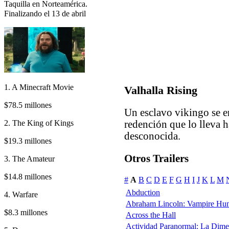
Taquilla en Norteamérica.
Finalizando el 13 de abril
1. A Minecraft Movie
Valhalla Rising
$78.5 millones
Un esclavo vikingo se e
2. The King of Kings
redención que lo lleva h
desconocida.
$19.3 millones
Otros Trailers
3. The Amateur
$14.8 millones
#
A
B
C
D
E
F
G
H
I
J
K
L
M
Abduction
4. Warfare
Abraham Lincoln: Vampire Hun
$8.3 millones
Across the Hall
Actividad Paranormal: La Dim