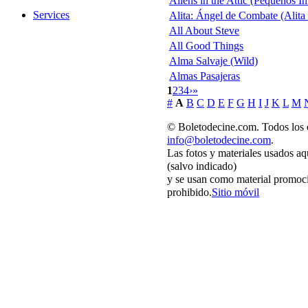
Aliens in the Attic (Pequeños I
Services
Alita: Ángel de Combate (Alita 
All About Steve
All Good Things
Alma Salvaje (Wild)
Almas Pasajeras
1
2
3
4
›
»
#
A
B
C
D
E
F
G
H
I
J
K
L
M
© Boletodecine.com. Todos los 
info@boletodecine.com
.
Las fotos y materiales usados aq
(salvo indicado)
y se usan como material promoci
prohibido.
Sitio móvil