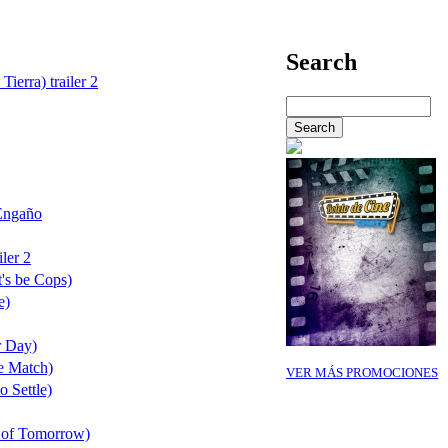
Search
Tierra) trailer 2
Engaño
ler 2
's be Cops)
e)
r Day)
e Match)
VER MÁS PROMOCIONES
o Settle)
 of Tomorrow)