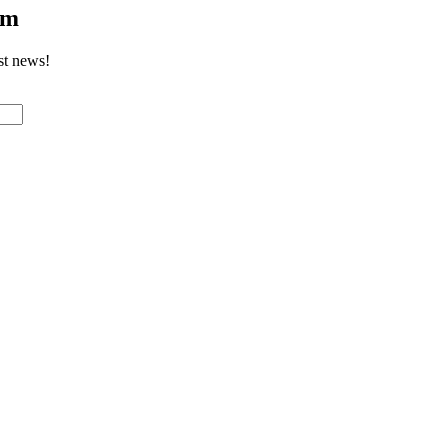
om
st news!