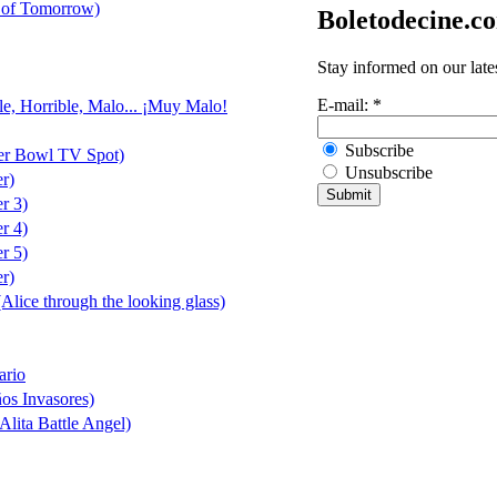
 of Tomorrow)
Boletodecine.c
Stay informed on our late
E-mail:
*
le, Horrible, Malo... ¡Muy Malo!
Subscribe
er Bowl TV Spot)
Unsubscribe
er)
er 3)
er 4)
er 5)
er)
(Alice through the looking glass)
ario
ños Invasores)
Alita Battle Angel)