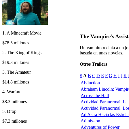
1. A Minecraft Movie
The Vampire's Assis
$78.5 millones
Un vampiro recluta a un jov
2. The King of Kings
basada en unas novelas.
$19.3 millones
Otros Trailers
3. The Amateur
#
A
B
C
D
E
F
G
H
I
J
K
$14.8 millones
Abduction
Abraham Lincoln: Vampir
4. Warfare
Across the Hall
$8.3 millones
Actividad Paranormal: La
Actividad Paranormal: Lo
5. Drop
Ad Astra Hacia las Estrell
Admission
$7.3 millones
Adventures of Power