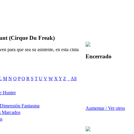
tant (Cirque Du Freak)
en para que sea su asistente, en esta cinta
Encerrado
L
M
N
O
P
Q
R
S
T
U
V
W
X
Y
Z
_
All
e Hunter
 Dimensión Fantasma
Aumentar / Ver otros
s Marcados
as