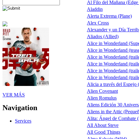
Al Filo del Mañana (Edge
Aladdin
Alerta Extrema (Plane)
Alex Cross
Alexander y un Día Terrib
Aliados (Allied)
Alice in Wonderland (Sup
Alice in Wonderland (teas
Alice in Wonderland (trail
Alice in Wonderland (trail
Alice in Wonderland (trail
Alice in Wonderland (trail
Alicia a través del Espejo 
Alien Covenant
VER MÁS
Alien Romulus
Aliens Edición 30 Anivers
Navigation
Aliens in the Attic (Peque
Alita: Ángel de Combate (
Services
All About Steve
All Good Things
Alma Salvaje (Wild)