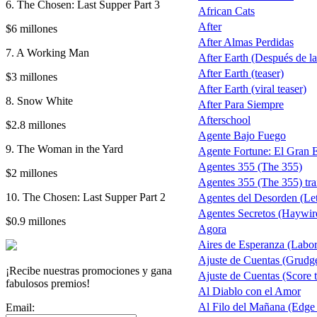
6. The Chosen: Last Supper Part 3
African Cats
After
$6 millones
After Almas Perdidas
7. A Working Man
After Earth (Después de la 
After Earth (teaser)
$3 millones
After Earth (viral teaser)
8. Snow White
After Para Siempre
Afterschool
$2.8 millones
Agente Bajo Fuego
9. The Woman in the Yard
Agente Fortune: El Gran 
Agentes 355 (The 355)
$2 millones
Agentes 355 (The 355) trai
10. The Chosen: Last Supper Part 2
Agentes del Desorden (Let
Agentes Secretos (Haywir
$0.9 millones
Agora
Aires de Esperanza (Labo
Ajuste de Cuentas (Grudg
¡Recibe nuestras promociones y gana
Ajuste de Cuentas (Score t
fabulosos premios!
Al Diablo con el Amor
Al Filo del Mañana (Edge
Email: