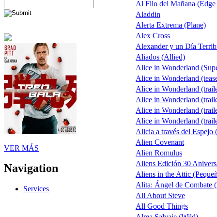
Al Filo del Mañana (Edge
Aladdin
Alerta Extrema (Plane)
Alex Cross
Alexander y un Día Terrib
Aliados (Allied)
Alice in Wonderland (Sup
Alice in Wonderland (teas
Alice in Wonderland (trail
Alice in Wonderland (trail
Alice in Wonderland (trail
Alice in Wonderland (trail
Alicia a través del Espejo 
Alien Covenant
VER MÁS
Alien Romulus
Aliens Edición 30 Anivers
Navigation
Aliens in the Attic (Peque
Alita: Ángel de Combate (
Services
All About Steve
All Good Things
Alma Salvaje (Wild)