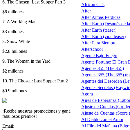
6. The Chosen: Last Supper Part 3
African Cats
After
$6 millones
After Almas Perdidas
7. A Working Man
After Earth (Después de la 
After Earth (teaser)
$3 millones
After Earth (viral teaser)
8. Snow White
After Para Siempre
Afterschool
$2.8 millones
Agente Bajo Fuego
9. The Woman in the Yard
Agente Fortune: El Gran 
Agentes 355 (The 355)
$2 millones
Agentes 355 (The 355) trai
10. The Chosen: Last Supper Part 2
Agentes del Desorden (Let
Agentes Secretos (Haywir
$0.9 millones
Agora
Aires de Esperanza (Labo
Ajuste de Cuentas (Grudg
¡Recibe nuestras promociones y gana
Ajuste de Cuentas (Score t
fabulosos premios!
Al Diablo con el Amor
Al Filo del Mañana (Edge
Email: