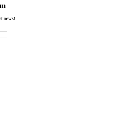
om
st news!