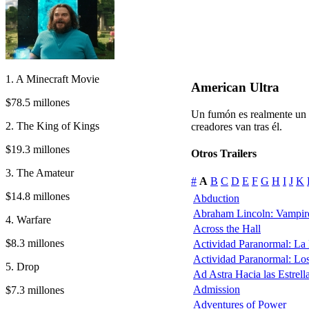
1. A Minecraft Movie
American Ultra
$78.5 millones
Un fumón es realmente un a
2. The King of Kings
creadores van tras él.
$19.3 millones
Otros Trailers
3. The Amateur
#
A
B
C
D
E
F
G
H
I
J
K
$14.8 millones
Abduction
Abraham Lincoln: Vampir
4. Warfare
Across the Hall
$8.3 millones
Actividad Paranormal: La
Actividad Paranormal: Lo
5. Drop
Ad Astra Hacia las Estrell
Admission
$7.3 millones
Adventures of Power