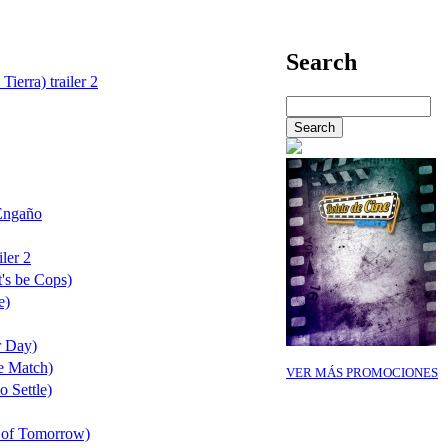
Search
Tierra) trailer 2
Engaño
ler 2
's be Cops)
e)
r Day)
e Match)
VER MÁS PROMOCIONES
o Settle)
 of Tomorrow)