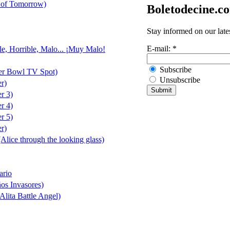
 of Tomorrow)
Boletodecine.c
Stay informed on our late
E-mail:
*
le, Horrible, Malo... ¡Muy Malo!
Subscribe
er Bowl TV Spot)
Unsubscribe
er)
er 3)
er 4)
er 5)
er)
(Alice through the looking glass)
ario
ños Invasores)
Alita Battle Angel)