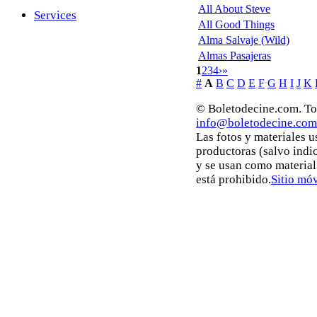
All About Steve
Services
All Good Things
Alma Salvaje (Wild)
Almas Pasajeras
1
2
3
4
›
»
#
A
B
C
D
E
F
G
H
I
J
K
© Boletodecine.com. Tod
info@boletodecine.com
Las fotos y materiales 
productoras (salvo indi
y se usan como material
está prohibido.
Sitio móv