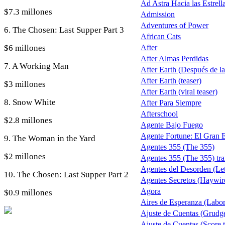
Ad Astra Hacia las Estrell
$7.3 millones
Admission
Adventures of Power
6. The Chosen: Last Supper Part 3
African Cats
$6 millones
After
After Almas Perdidas
7. A Working Man
After Earth (Después de la 
After Earth (teaser)
$3 millones
After Earth (viral teaser)
8. Snow White
After Para Siempre
Afterschool
$2.8 millones
Agente Bajo Fuego
Agente Fortune: El Gran 
9. The Woman in the Yard
Agentes 355 (The 355)
$2 millones
Agentes 355 (The 355) trai
Agentes del Desorden (Let
10. The Chosen: Last Supper Part 2
Agentes Secretos (Haywir
Agora
$0.9 millones
Aires de Esperanza (Labo
Ajuste de Cuentas (Grudg
Ajuste de Cuentas (Score t