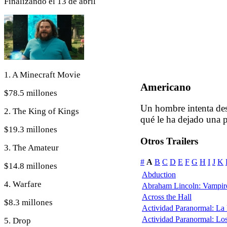
Finalizando el 13 de abril
1. A Minecraft Movie
Americano
$78.5 millones
Un hombre intenta des
2. The King of Kings
qué le ha dejado una p
$19.3 millones
Otros Trailers
3. The Amateur
#
A
B
C
D
E
F
G
H
I
J
K
$14.8 millones
Abduction
4. Warfare
Abraham Lincoln: Vampir
Across the Hall
$8.3 millones
Actividad Paranormal: La
Actividad Paranormal: Lo
5. Drop