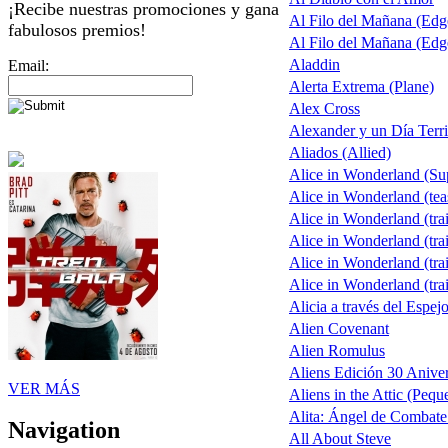
¡Recibe nuestras promociones y gana
Al Filo del Mañana (Ed
fabulosos premios!
Al Filo del Mañana (Ed
Aladdin
Email:
Alerta Extrema (Plane)
Alex Cross
Alexander y un Día Terri
Aliados (Allied)
Alice in Wonderland (S
Alice in Wonderland (tea
Alice in Wonderland (trai
Alice in Wonderland (trai
Alice in Wonderland (trai
Alice in Wonderland (trai
Alicia a través del Espej
Alien Covenant
Alien Romulus
Aliens Edición 30 Aniver
VER MÁS
Aliens in the Attic (Pequ
Alita: Ángel de Combate 
Navigation
All About Steve