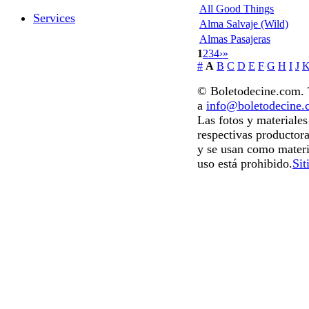
All Good Things
Services
Alma Salvaje (Wild)
Almas Pasajeras
1
2
3
4
›
»
#
A
B
C
D
E
F
G
H
I
J
© Boletodecine.com. T
a
info@boletodecine
Las fotos y materiale
respectivas productora
y se usan como materi
uso está prohibido.
Sit