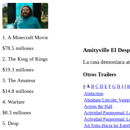
1. A Minecraft Movie
$78.5 millones
Amityville El Des
2. The King of Kings
La casa demoníaca at
$19.3 millones
Otros Trailers
3. The Amateur
#
A
B
C
D
E
F
G
H
I
J
$14.8 millones
Abduction
Abraham Lincoln: Vampi
4. Warfare
Across the Hall
$8.3 millones
Actividad Paranormal: 
Actividad Paranormal: 
5. Drop
Ad Astra Hacia las Estrel