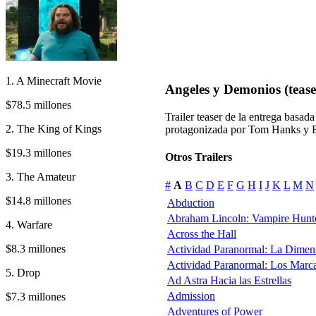
1. A Minecraft Movie
Angeles y Demonios (teaser
$78.5 millones
Trailer teaser de la entrega bas
2. The King of Kings
protagonizada por Tom Hanks y
$19.3 millones
Otros Trailers
3. The Amateur
#
A
B
C
D
E
F
G
H
I
J
K
L
M
N
$14.8 millones
Abduction
Abraham Lincoln: Vampire Hunt
4. Warfare
Across the Hall
$8.3 millones
Actividad Paranormal: La Dimen
Actividad Paranormal: Los Marc
5. Drop
Ad Astra Hacia las Estrellas
Admission
$7.3 millones
Adventures of Power