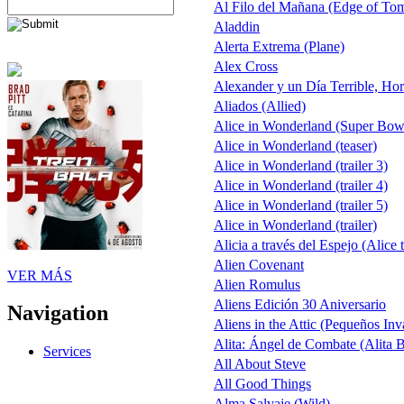
Al Filo del Mañana (Edge of To
Aladdin
Alerta Extrema (Plane)
Alex Cross
Alexander y un Día Terrible, Hor
Aliados (Allied)
Alice in Wonderland (Super Bow
Alice in Wonderland (teaser)
Alice in Wonderland (trailer 3)
Alice in Wonderland (trailer 4)
Alice in Wonderland (trailer 5)
Alice in Wonderland (trailer)
Alicia a través del Espejo (Alice 
Alien Covenant
VER MÁS
Alien Romulus
Aliens Edición 30 Aniversario
Navigation
Aliens in the Attic (Pequeños Inv
Alita: Ángel de Combate (Alita B
Services
All About Steve
All Good Things
Alma Salvaje (Wild)