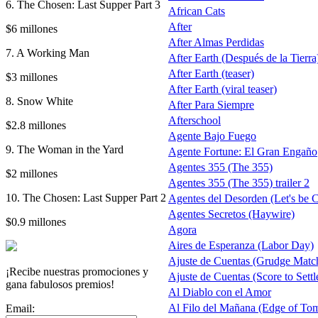
6. The Chosen: Last Supper Part 3
African Cats
After
$6 millones
After Almas Perdidas
7. A Working Man
After Earth (Después de la Tierra)
After Earth (teaser)
$3 millones
After Earth (viral teaser)
8. Snow White
After Para Siempre
Afterschool
$2.8 millones
Agente Bajo Fuego
9. The Woman in the Yard
Agente Fortune: El Gran Engaño
Agentes 355 (The 355)
$2 millones
Agentes 355 (The 355) trailer 2
10. The Chosen: Last Supper Part 2
Agentes del Desorden (Let's be 
Agentes Secretos (Haywire)
$0.9 millones
Agora
Aires de Esperanza (Labor Day)
Ajuste de Cuentas (Grudge Matc
¡Recibe nuestras promociones y
Ajuste de Cuentas (Score to Settl
gana fabulosos premios!
Al Diablo con el Amor
Al Filo del Mañana (Edge of To
Email: