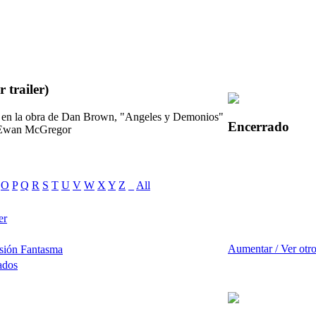
 trailer)
ada en la obra de Dan Brown, "Angeles y Demonios"
Encerrado
 Ewan McGregor
O
P
Q
R
S
T
U
V
W
X
Y
Z
_
All
er
Aumentar / Ver otr
sión Fantasma
ados