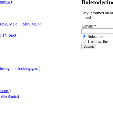
Boletodecin
morrow)
Stay informed on ou
news!
rible, Malo... ¡Muy Malo!
E-mail:
*
l TV Spot)
Subscribe
Unsubscribe
through the looking glass)
asores)
attle Angel)