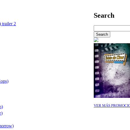
Search
 trailer 2
Cops)
VER MÁS PROMOCI
h)
e)
morrow)