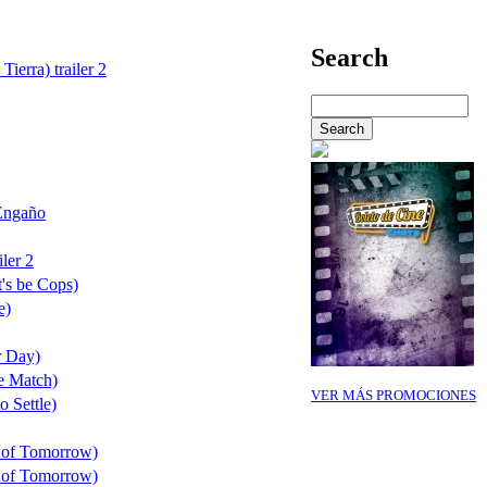
Search
Tierra) trailer 2
Engaño
ler 2
's be Cops)
e)
r Day)
e Match)
VER MÁS PROMOCIONES
o Settle)
 of Tomorrow)
 of Tomorrow)