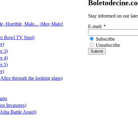
Boletodecine.c
Stay informed on our late
le, Horrible, Malo... ¡Muy Malo!
E-mail:
*
er Bowl TV Spot)
Subscribe
er)
Unsubscribe
er 3)
er 4)
er 5)
er)
(Alice through the looking glass)
ario
ños Invasores)
Alita Battle Angel)