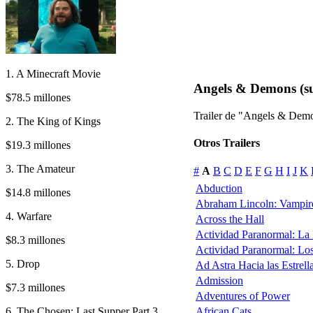
1. A Minecraft Movie
Angels & Demons (s
$78.5 millones
Trailer de "Angels & Demo
2. The King of Kings
Otros Trailers
$19.3 millones
3. The Amateur
#
A
B
C
D
E
F
G
H
I
J
K
Abduction
$14.8 millones
Abraham Lincoln: Vampir
4. Warfare
Across the Hall
Actividad Paranormal: La
$8.3 millones
Actividad Paranormal: Lo
5. Drop
Ad Astra Hacia las Estrell
Admission
$7.3 millones
Adventures of Power
6. The Chosen: Last Supper Part 3
African Cats