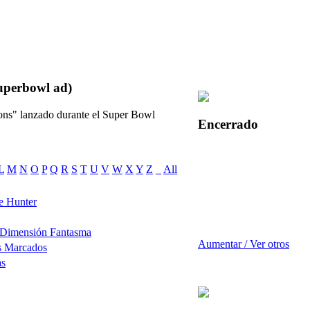
uperbowl ad)
ns" lanzado durante el Super Bowl
Encerrado
L
M
N
O
P
Q
R
S
T
U
V
W
X
Y
Z
_
All
e Hunter
 Dimensión Fantasma
Aumentar / Ver otros
s Marcados
as