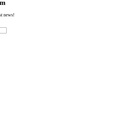
om
st news!