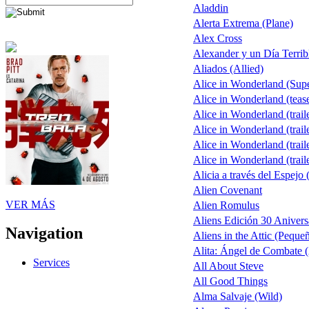
Aladdin
Alerta Extrema (Plane)
Alex Cross
Alexander y un Día Terrib
Aliados (Allied)
Alice in Wonderland (Sup
Alice in Wonderland (teas
Alice in Wonderland (trail
Alice in Wonderland (trail
Alice in Wonderland (trail
Alice in Wonderland (trail
Alicia a través del Espejo 
Alien Covenant
VER MÁS
Alien Romulus
Aliens Edición 30 Anivers
Navigation
Aliens in the Attic (Peque
Alita: Ángel de Combate (
Services
All About Steve
All Good Things
Alma Salvaje (Wild)