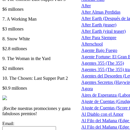
After
$6 millones
After Almas Perdidas
After Earth (Después de la 
7. A Working Man
After Earth (teaser)
$3 millones
After Earth (viral teaser)
After Para Siempre
8. Snow White
Afterschool
$2.8 millones
Agente Bajo Fuego
Agente Fortune: El Gran 
9. The Woman in the Yard
Agentes 355 (The 355)
$2 millones
Agentes 355 (The 355) trai
Agentes del Desorden (Let
10. The Chosen: Last Supper Part 2
Agentes Secretos (Haywir
$0.9 millones
Agora
Aires de Esperanza (Labo
Ajuste de Cuentas (Grudg
Ajuste de Cuentas (Score t
¡Recibe nuestras promociones y gana
fabulosos premios!
Al Diablo con el Amor
Al Filo del Mañana (Edge
Email:
Al Filo del Mañana (Edge