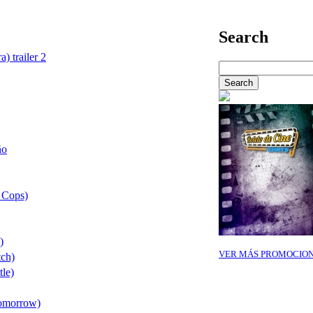
Search
) trailer 2
ño
 Cops)
)
VER MÁS PROMOCIO
tch)
tle)
Tomorrow)