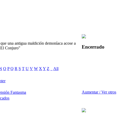
 que una antigua maldición demoníaca acose a
Encerrado
 "El Conjuro"
N
O
P
Q
R
S
T
U
V
W
X
Y
Z
_
All
ter
Aumentar / Ver otros
ensión Fantasma
rcados