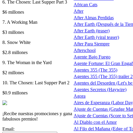
6. The Chosen: Last Supper Part 3
African Cats
After
$6 millones
After Almas Perdidas
7. A Working Man
After Earth (Después de la Tierra
After Earth (teaser)
$3 millones
After Earth (viral teaser)
8. Snow White
After Para Siempre
Afterschool
$2.8 millones
Agente Bajo Fuego
9. The Woman in the Yard
Agente Fortune: El Gran Enga
Agentes 355 (The 355)
$2 millones
Agentes 355 (The 355) trailer 2
10. The Chosen: Last Supper Part 2
Agentes del Desorden (Let's be
Agentes Secretos (Haywire)
$0.9 millones
Agora
Aires de Esperanza (Labor Day
Ajuste de Cuentas (Grudge Ma
¡Recibe nuestras promociones y gana
Ajuste de Cuentas (Score to Set
fabulosos premios!
Al Diablo con el Amor
Al Filo del Mañana (Edge of 
Email: