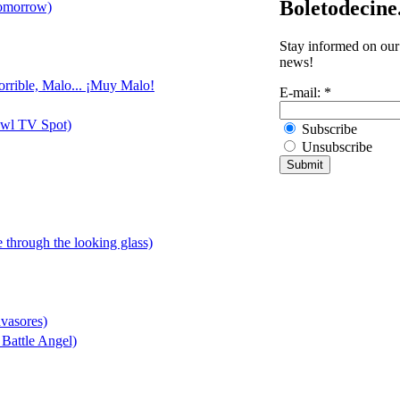
Boletodecin
Tomorrow)
Stay informed on our 
news!
orrible, Malo... ¡Muy Malo!
E-mail:
*
owl TV Spot)
Subscribe
Unsubscribe
e through the looking glass)
nvasores)
 Battle Angel)