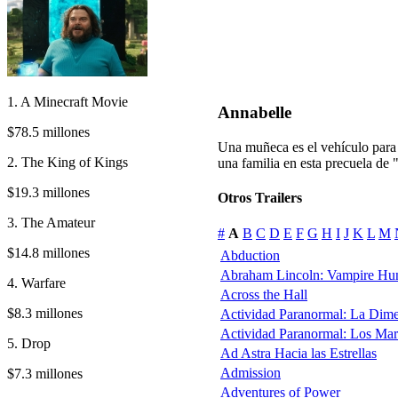
1. A Minecraft Movie
Annabelle
$78.5 millones
Una muñeca es el vehículo para
2. The King of Kings
una familia en esta precuela de
$19.3 millones
Otros Trailers
3. The Amateur
#
A
B
C
D
E
F
G
H
I
J
K
L
M
$14.8 millones
Abduction
Abraham Lincoln: Vampire Hun
4. Warfare
Across the Hall
$8.3 millones
Actividad Paranormal: La Dim
Actividad Paranormal: Los Ma
5. Drop
Ad Astra Hacia las Estrellas
Admission
$7.3 millones
Adventures of Power