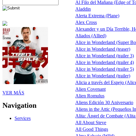
Al Filo del Mañana (Edge of 
Aladdin
Alerta Extrema (Plane)
Alex Cross
Alexander y un Día Terrible, H
Aliados (Allied)
Alice in Wonderland (Super B
Alice in Wonderland (teaser)
Alice in Wonderland (trailer 3)
Alice in Wonderland (trailer 4)
Alice in Wonderland (trailer 5)
Alice in Wonderland (trailer)
Alicia a través del Espejo (Alic
Alien Covenant
VER MÁS
Alien Romulus
Aliens Edición 30 Aniversario
Navigation
Aliens in the Attic (Pequeños I
Alita: Ángel de Combate (Alita
Services
All About Steve
All Good Things
Alma Salvaje (Wild)