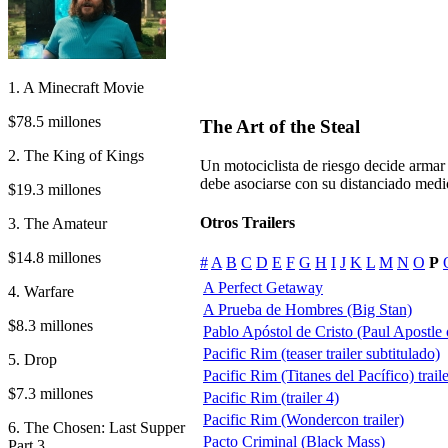
1. A Minecraft Movie
$78.5 millones
The Art of the Steal
2. The King of Kings
Un motociclista de riesgo decide armar 
debe asociarse con su distanciado medi
$19.3 millones
Otros Trailers
3. The Amateur
$14.8 millones
#
A
B
C
D
E
F
G
H
I
J
K
L
M
N
O
P
A Perfect Getaway
4. Warfare
A Prueba de Hombres (Big Stan)
$8.3 millones
Pablo Apóstol de Cristo (Paul Apostle 
Pacific Rim (teaser trailer subtitulado)
5. Drop
Pacific Rim (Titanes del Pacífico) trail
$7.3 millones
Pacific Rim (trailer 4)
Pacific Rim (Wondercon trailer)
6. The Chosen: Last Supper
Pacto Criminal (Black Mass)
Part 3