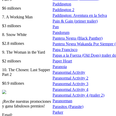
Paddington
$6 millones
Paddington 2
Paddington: Aventura en la Selva
7. A Working Man
Pain & Gain (primer trailer)
$3 millones
Pan
Pandorum
8. Snow White
Pantera Negra (Black Panther)
$2.8 millones
Pantera Negra Wakanda Por Siempre (
Papa Francisco
9. The Woman in the Yard
Papas a la Fuerza (Old Dogs) trailer d
$2 millones
Paper Heart
Paranoia
10. The Chosen: Last Supper
Paranormal Activity
Part 2
Paranormal Activity 2
$0.9 millones
Paranormal Activity 3
Paranormal Activity 4
Paranormal Activity 4 (trailer 2)
Paranorman
¡Recibe nuestras promociones
y gana fabulosos premios!
Parasitos (Parasite)
Parker
Email: