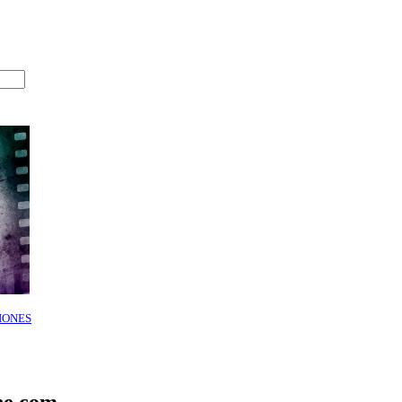
IONES
ne.com