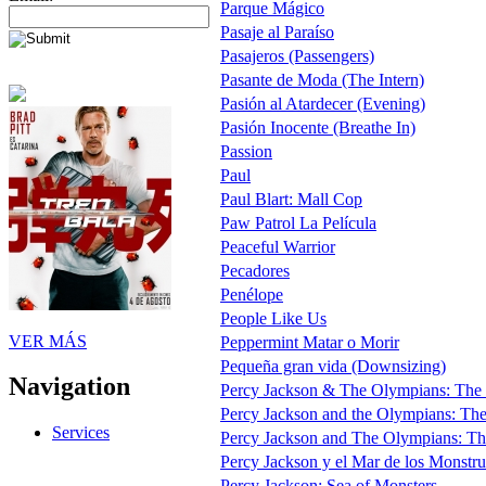
Parque Mágico
Pasaje al Paraíso
Pasajeros (Passengers)
Pasante de Moda (The Intern)
Pasión al Atardecer (Evening)
Pasión Inocente (Breathe In)
Passion
Paul
Paul Blart: Mall Cop
Paw Patrol La Película
Peaceful Warrior
Pecadores
Penélope
People Like Us
VER MÁS
Peppermint Matar o Morir
Pequeña gran vida (Downsizing)
Navigation
Percy Jackson & The Olympians: The 
Percy Jackson and the Olympians: The L
Services
Percy Jackson and The Olympians: The 
Percy Jackson y el Mar de los Monstruos
Percy Jackson: Sea of Monsters