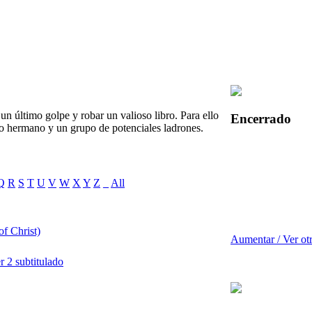
un último golpe y robar un valioso libro. Para ello
Encerrado
o hermano y un grupo de potenciales ladrones.
Q
R
S
T
U
V
W
X
Y
Z
_
All
of Christ)
Aumentar / Ver ot
er 2 subtitulado