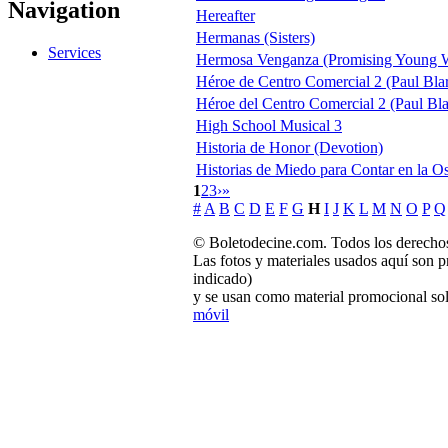
Navigation
Hereafter
Hermanas (Sisters)
Services
Hermosa Venganza (Promising Young
Héroe de Centro Comercial 2 (Paul Bla
Héroe del Centro Comercial 2 (Paul Bla
High School Musical 3
Historia de Honor (Devotion)
Historias de Miedo para Contar en la O
1
2
3
›
»
#
A
B
C
D
E
F
G
H
I
J
K
L
M
N
O
P
Q
© Boletodecine.com. Todos los derechos
Las fotos y materiales usados aquí son p
indicado)
y se usan como material promocional sol
móvil