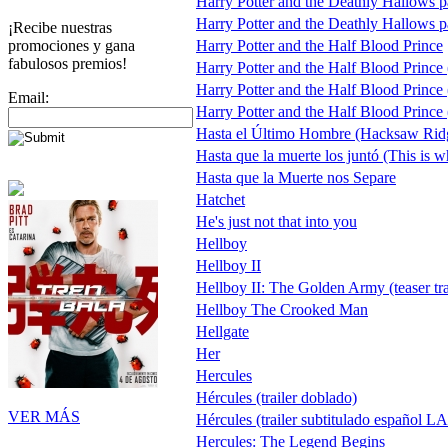
Harry Potter and the Deathly Hallows par
Harry Potter and the Deathly Hallows pa
¡Recibe nuestras
promociones y gana
Harry Potter and the Half Blood Prince
fabulosos premios!
Harry Potter and the Half Blood Prince (
Harry Potter and the Half Blood Prince (
Email:
Harry Potter and the Half Blood Prince (
Hasta el Último Hombre (Hacksaw Rid
Hasta que la muerte los juntó (This is w
Hasta que la Muerte nos Separe
Hatchet
He's just not that into you
Hellboy
Hellboy II
Hellboy II: The Golden Army (teaser tra
Hellboy The Crooked Man
Hellgate
Her
Hercules
Hércules (trailer doblado)
VER MÁS
Hércules (trailer subtitulado español L
Hercules: The Legend Begins