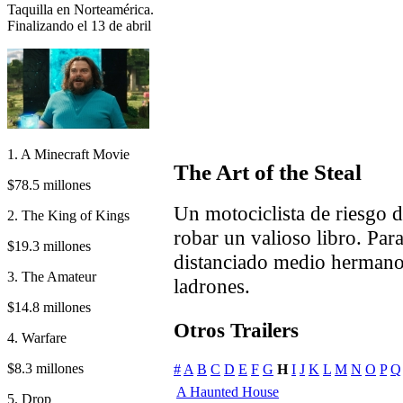
Taquilla en Norteamérica.
Finalizando el 13 de abril
1. A Minecraft Movie
The Art of the Steal
$78.5 millones
Un motociclista de riesgo 
2. The King of Kings
robar un valioso libro. Par
$19.3 millones
distanciado medio hermano
3. The Amateur
ladrones.
$14.8 millones
Otros Trailers
4. Warfare
$8.3 millones
#
A
B
C
D
E
F
G
H
I
J
K
L
M
N
O
P
Q
A Haunted House
5. Drop