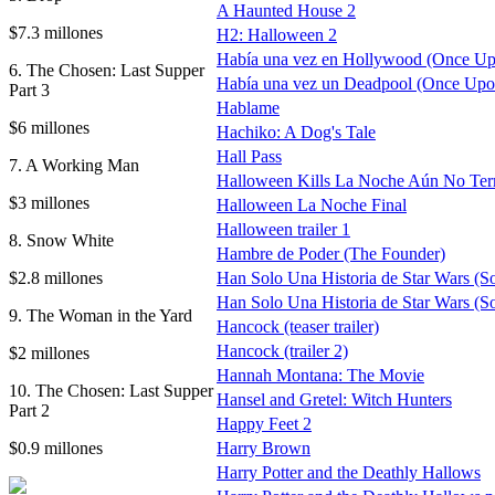
A Haunted House 2
$7.3 millones
H2: Halloween 2
Había una vez en Hollywood (Once Up
6. The Chosen: Last Supper
Había una vez un Deadpool (Once Upo
Part 3
Hablame
$6 millones
Hachiko: A Dog's Tale
Hall Pass
7. A Working Man
Halloween Kills La Noche Aún No Te
$3 millones
Halloween La Noche Final
Halloween trailer 1
8. Snow White
Hambre de Poder (The Founder)
$2.8 millones
Han Solo Una Historia de Star Wars (So
Han Solo Una Historia de Star Wars (Sol
9. The Woman in the Yard
Hancock (teaser trailer)
Hancock (trailer 2)
$2 millones
Hannah Montana: The Movie
10. The Chosen: Last Supper
Hansel and Gretel: Witch Hunters
Part 2
Happy Feet 2
$0.9 millones
Harry Brown
Harry Potter and the Deathly Hallows