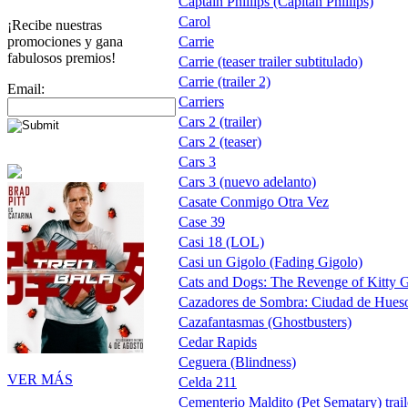
Captain Phillips (Capitán Phillips)
Carol
¡Recibe nuestras
promociones y gana
Carrie
fabulosos premios!
Carrie (teaser trailer subtitulado)
Carrie (trailer 2)
Email:
Carriers
Cars 2 (trailer)
Cars 2 (teaser)
Cars 3
Cars 3 (nuevo adelanto)
Casate Conmigo Otra Vez
Case 39
Casi 18 (LOL)
Casi un Gigolo (Fading Gigolo)
Cats and Dogs: The Revenge of Kitty G
Cazadores de Sombra: Ciudad de Hueso 
Cazafantasmas (Ghostbusters)
Cedar Rapids
Ceguera (Blindness)
VER MÁS
Celda 211
Cementerio Maldito (Pet Sematary) trail