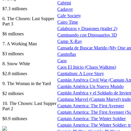
Cabrini
$7.3 millones
Cadaver
Cafe Society
6. The Chosen: Last Supper
Cairo Time
Part 3
Calabozos y Dragones (trailer 2)
$6 millones
Caminando con Dinosaurios 3D
Camp X-Ray
7. A Working Man
Cansada de Buscar Marido (My One an
$3 millones
Cantinflas
Caos
8. Snow White
Caos El Inicio (Chaos Walking)
$2.8 millones
Capitalism: A Love Story
Capitán América Civil War (Captain Am
9. The Woman in the Yard
Capitán América Un Nuevo Mundo
Capitán América y el Soldado de Inviern
$2 millones
Capitana Marvel (Captain Marvel) traile
10. The Chosen: Last Supper
Captain America: The First Avenger
Part 2
Captain America: The First Avenger (
$0.9 millones
Captain America: The Winter Soldier
Captain America: The Winter Soldier: tr