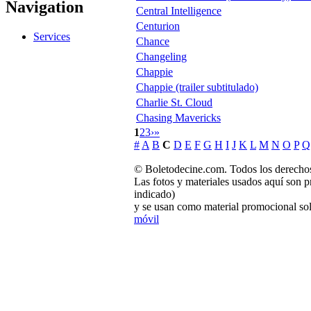
Navigation
Central Intelligence
Centurion
Services
Chance
Changeling
Chappie
Chappie (trailer subtitulado)
Charlie St. Cloud
Chasing Mavericks
1
2
3
›
»
#
A
B
C
D
E
F
G
H
I
J
K
L
M
N
O
P
Q
© Boletodecine.com. Todos los derechos
Las fotos y materiales usados aquí son p
indicado)
y se usan como material promocional sol
móvil