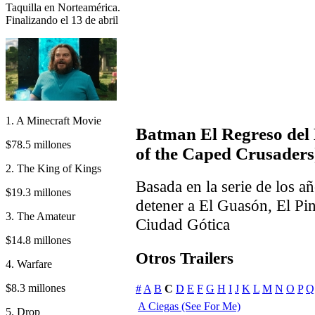
Taquilla en Norteamérica.
Finalizando el 13 de abril
1. A Minecraft Movie
Batman El Regreso de
$78.5 millones
of the Caped Crusaders
2. The King of Kings
Basada en la serie de los 
$19.3 millones
detener a El Guasón, El Pi
3. The Amateur
Ciudad Gótica
$14.8 millones
Otros Trailers
4. Warfare
$8.3 millones
#
A
B
C
D
E
F
G
H
I
J
K
L
M
N
O
P
Q
A Ciegas (See For Me)
5. Drop