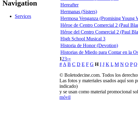
Navigation
Hereafter
Hermanas (Sisters)
Services
Hermosa Venganza (Promising Young
Héroe de Centro Comercial 2 (Paul Bla
Héroe del Centro Comercial 2 (Paul Bla
High School Musical 3
Historia de Honor (Devotion)
Historias de Miedo para Contar en la O
1
2
3
›
»
#
A
B
C
D
E
F
G
H
I
J
K
L
M
N
O
P
Q
© Boletodecine.com. Todos los derechos
Las fotos y materiales usados aquí son p
indicado)
y se usan como material promocional sol
móvil