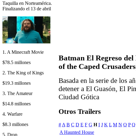
Taquilla en Norteamérica.
Finalizando el 13 de abril
1. A Minecraft Movie
Batman El Regreso de
$78.5 millones
of the Caped Crusaders
2. The King of Kings
Basada en la serie de los 
$19.3 millones
detener a El Guasón, El Pi
3. The Amateur
Ciudad Gótica
$14.8 millones
Otros Trailers
4. Warfare
$8.3 millones
#
A
B
C
D
E
F
G
H
I
J
K
L
M
N
O
P
Q
A Haunted House
5. Drop