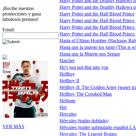
Harry Potter and the Deathly Hallows par
Harry Potter and the Deathly Hallows pa
¡Recibe nuestras
promociones y gana
Harry Potter and the Half Blood Prince
fabulosos premios!
Harry Potter and the Half Blood Prince (
Harry Potter and the Half Blood Prince (
Email:
Harry Potter and the Half Blood Prince (
Hasta el Último Hombre (Hacksaw Rid
Hasta que la muerte los juntó (This is w
Hasta que la Muerte nos Separe
Hatchet
He's just not that into you
Hellboy
Hellboy II
Hellboy II: The Golden Army (teaser tra
Hellboy The Crooked Man
Hellgate
Her
Hercules
Hércules (trailer doblado)
VER MÁS
Hércules (trailer subtitulado español L
Hercules: The Legend Begins