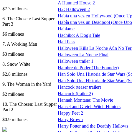
A Haunted House 2
$7.3 millones
H2: Halloween 2
Había una vez en Hollywood (Once Up
6. The Chosen: Last Supper
Había una vez un Deadpool (Once Upo
Part 3
Hablame
$6 millones
Hachiko: A Dog's Tale
Hall Pass
7. A Working Man
Halloween Kills La Noche Aún No Te
$3 millones
Halloween La Noche Final
Halloween trailer 1
8. Snow White
Hambre de Poder (The Founder)
$2.8 millones
Han Solo Una Historia de Star Wars (So
Han Solo Una Historia de Star Wars (Sol
9. The Woman in the Yard
Hancock (teaser trailer)
Hancock (trailer 2)
$2 millones
Hannah Montana: The Movie
10. The Chosen: Last Supper
Hansel and Gretel: Witch Hunters
Part 2
Happy Feet 2
$0.9 millones
Harry Brown
Harry Potter and the Deathly Hallows